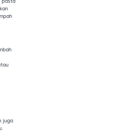
 pasta
hkan
empah
ambah
atau
m juga
u.