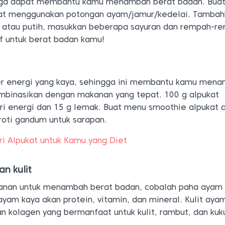
uga dapat membantu kamu menambah berat badan. Buat
ezat menggunakan potongan ayam/jamur/kedelai. Tamba
 atau putih, masukkan beberapa sayuran dan rempah-r
tif untuk berat badan kamu!
er energi yang kaya, sehingga ini membantu kamu men
ombinasikan dengan makanan yang tepat. 100 g alpukat
i energi dan 15 g lemak. Buat menu smoothie alpukat 
s roti gandum untuk sarapan.
ori Alpukat untuk Kamu yang Diet
n kulit
kanan untuk menambah berat badan, cobalah paha ayam
yam kaya akan protein, vitamin, dan mineral. Kulit aya
n kolagen yang bermanfaat untuk kulit, rambut, dan kuk