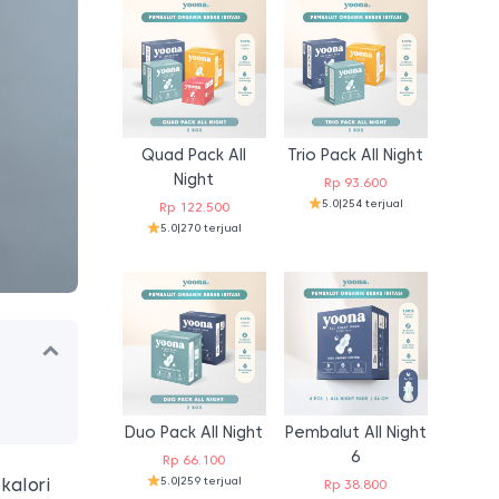
Quad Pack All
Trio Pack All Night
Night
Rp
93.600
5.0
|
254 terjual
Rp
122.500
5.0
|
270 terjual
Duo Pack All Night
Pembalut All Night
6
Rp
66.100
5.0
|
259 terjual
kalori
Rp
38.800