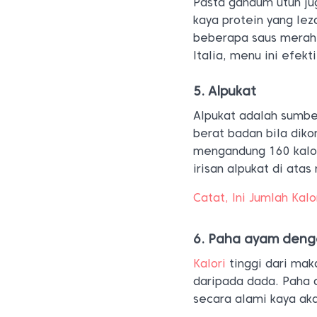
Pasta gandum utuh j
kaya protein yang l
beberapa saus merah
Italia, menu ini efek
5. Alpukat
Alpukat adalah sumb
berat badan bila dik
mengandung 160 kalor
irisan alpukat di ata
Catat, Ini Jumlah Kal
6. Paha ayam denga
Kalori
tinggi dari ma
daripada dada. Paha a
secara alami kaya aka