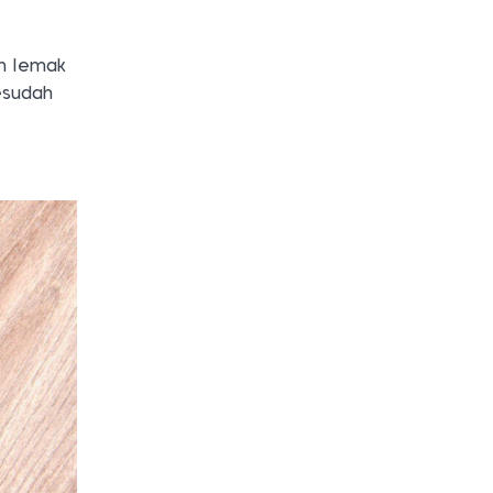
an lemak
esudah