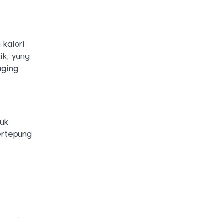
 kalori
ik, yang
aging
tuk
ertepung