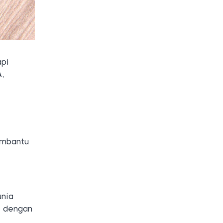
api
A,
embantu
unia
t dengan