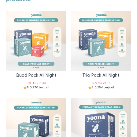
Quad Pack All Night
Trio Pack All Night
Rp
122.500
Rp
93.600
5.0
|
270 terjual
5.0
|
254 terjual