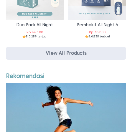
Duo Pack All Night
Pembalut All Night 6
Rp
66.100
Rp
38.800
5.0
|
259 terjual
5.0
|
535 terjual
View All Products
Rekomendasi