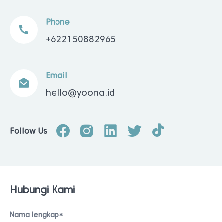
Phone
+622150882965
Email
hello@yoona.id
Follow Us
Hubungi Kami
Nama lengkap*