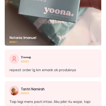
Natania Imanuel
Peringkat
10
5.00
dari 5
berdasarkan
penilaian
Y***e
pelanggan
repeat order lg krn emank ok produknya
Tantri Namirah
Tiap lagi mens pasti iritasi. Aku pikir itu wajar, tapi