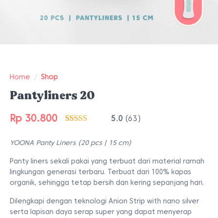
Home
/
Shop
Pantyliners 20
Rp
30.800
5.0
(63)
Peringkat
63
4.98
dari 5
YOONA Panty Liners (20 pcs | 15 cm)
berdasarkan
penilaian
pelanggan
Panty liners sekali pakai yang terbuat dari material ramah
lingkungan generasi terbaru. Terbuat dari 100% kapas
organik, sehingga tetap bersih dan kering sepanjang hari.
Dilengkapi dengan teknologi Anion Strip with nano silver
serta lapisan daya serap super yang dapat menyerap