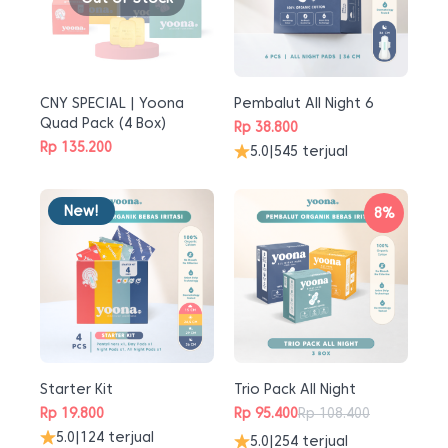
CNY SPECIAL | Yoona
Pembalut All Night 6
Quad Pack (4 Box)
Rp
38.800
Rp
135.200
5.0
|
545 terjual
New!
8%
Starter Kit
Trio Pack All Night
Rp
19.800
Rp
95.400
Rp
108.400
Harga
Harga
5.0
|
124 terjual
5.0
|
254 terjual
aslinya
saat