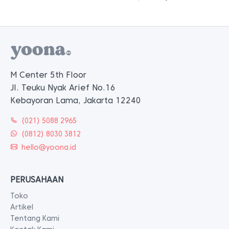
adalah:
ini
Rp 108.400.
adalah:
Rp 95.400.
M Center 5th Floor
Jl. Teuku Nyak Arief No.16
Kebayoran Lama, Jakarta 12240
(021) 5088 2965
(0812) 8030 3812
hello@yoona.id
PERUSAHAAN
Toko
Artikel
Tentang Kami