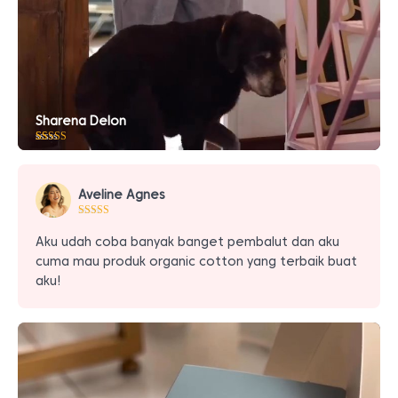
Sharena Delon
Peringkat
10
5.00
dari 5
berdasarkan
penilaian
Aveline Agnes
pelanggan
Aku udah coba banyak banget pembalut dan aku
cuma mau produk organic cotton yang terbaik buat
aku!