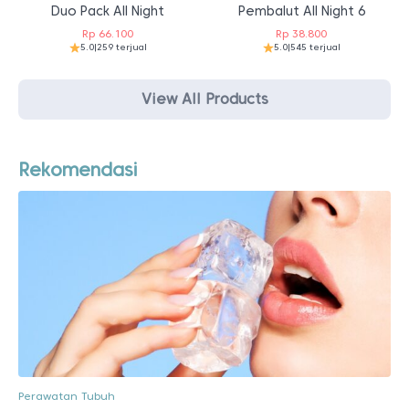
Duo Pack All Night
Pembalut All Night 6
Rp
66.100
Rp
38.800
5.0
|
259 terjual
5.0
|
545 terjual
View All Products
Rekomendasi
Perawatan Tubuh