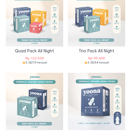
Quad Pack All Night
Trio Pack All Night
Rp
122.500
Rp
93.600
5.0
|
270 terjual
5.0
|
254 terjual