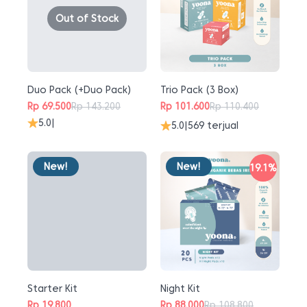
Out of Stock
Duo Pack (+Duo Pack)
Trio Pack (3 Box)
Rp
69.500
Rp
143.200
Rp
101.600
Rp
110.400
Harga
Harga
Harga
Harga
5.0
|
5.0
|
569 terjual
aslinya
saat
aslinya
saat
adalah:
ini
adalah:
ini
Rp 143.200.
adalah:
Rp 110.400.
adalah:
New!
New!
Rp 69.500.
Rp 101.600.
19.1%
Starter Kit
Night Kit
Rp
19.800
Rp
88.000
Rp
108.800