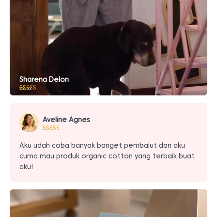
Sharena Delon
Peringkat
10
5.00
dari 5
berdasarkan
penilaian
Aveline Agnes
pelanggan
Aku udah coba banyak banget pembalut dan aku
cuma mau produk organic cotton yang terbaik buat
aku!