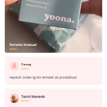
Natania Imanuel
Peringkat
10
5.00
dari 5
berdasarkan
penilaian
Y***e
pelanggan
repeat order lg krn emank ok produknya
Tantri Namirah