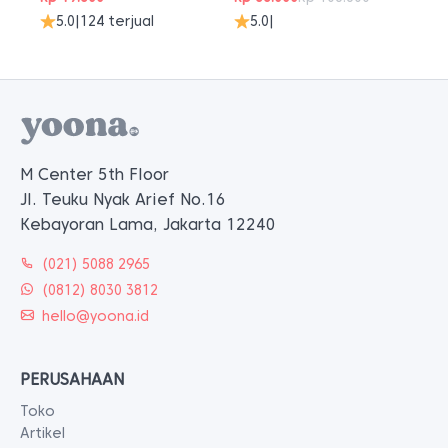
Harga
Harga
5.0
|
124 terjual
5.0
|
aslinya
saat
adalah:
ini
Rp 108.800.
adalah:
Rp 88.000.
M Center 5th Floor
Jl. Teuku Nyak Arief No.16
Kebayoran Lama, Jakarta 12240
(021) 5088 2965
(0812) 8030 3812
hello@yoona.id
PERUSAHAAN
Toko
Artikel