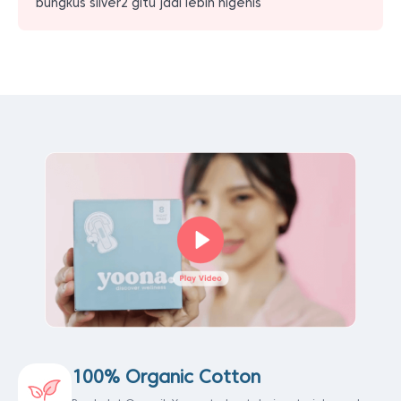
bungkus silver2 gitu jadi lebih higenis
100% Organic Cotton