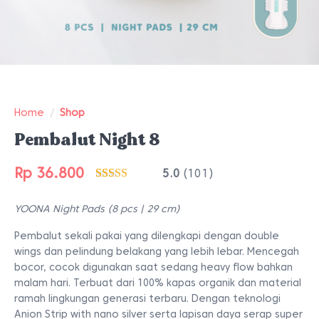
Home
/
Shop
Pembalut Night 8
Rp
36.800
5.0
(101)
Peringkat
101
4.99
dari 5
YOONA Night Pads (8 pcs | 29 cm)
berdasarkan
penilaian
pelanggan
Pembalut sekali pakai yang dilengkapi dengan double
wings dan pelindung belakang yang lebih lebar. Mencegah
bocor, cocok digunakan saat sedang heavy flow bahkan
malam hari. Terbuat dari 100% kapas organik dan material
ramah lingkungan generasi terbaru. Dengan teknologi
Anion Strip with nano silver serta lapisan daya serap super