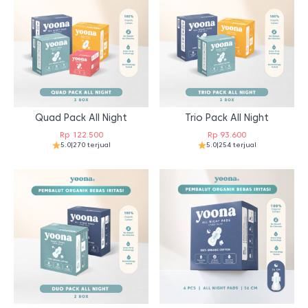
Quad Pack All Night
Trio Pack All Night
Rp
122.500
Rp
93.600
5.0
|
270 terjual
5.0
|
254 terjual