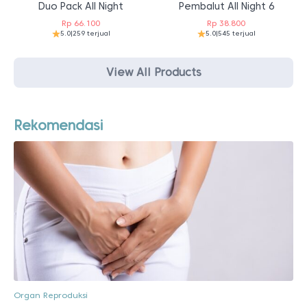
Duo Pack All Night
Pembalut All Night 6
Rp
66.100
Rp
38.800
5.0
|
259 terjual
5.0
|
545 terjual
View All Products
Rekomendasi
Organ Reproduksi