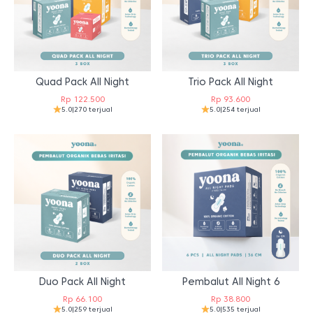
Quad Pack All Night
Trio Pack All Night
Rp
122.500
Rp
93.600
5.0
|
270 terjual
5.0
|
254 terjual
Duo Pack All Night
Pembalut All Night 6
Rp
66.100
Rp
38.800
5.0
|
259 terjual
5.0
|
535 terjual