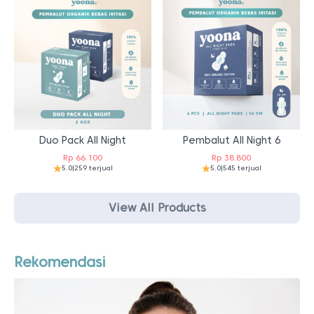
Duo Pack All Night
Pembalut All Night 6
Rp
66.100
Rp
38.800
5.0
|
259 terjual
5.0
|
545 terjual
View All Products
Rekomendasi