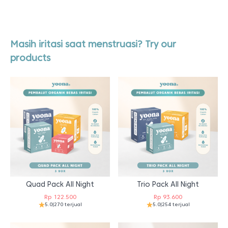
Masih iritasi saat menstruasi? Try our
products
Quad Pack All Night
Trio Pack All Night
Rp
122.500
Rp
93.600
5.0
|
270 terjual
5.0
|
254 terjual