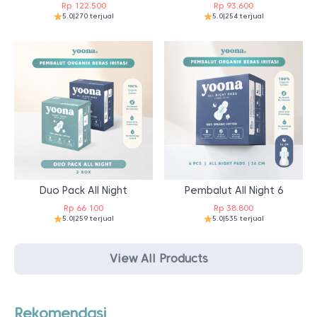
Rp
122.500
Rp
93.600
5.0
|
270 terjual
5.0
|
254 terjual
Duo Pack All Night
Pembalut All Night 6
Rp
66.100
Rp
38.800
5.0
|
259 terjual
5.0
|
535 terjual
View All Products
Rekomendasi