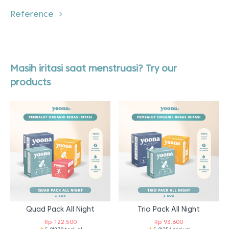
Reference
Masih iritasi saat menstruasi? Try our
products
Quad Pack All Night
Trio Pack All Night
Rp
122.500
Rp
93.600
5.0
|
270 terjual
5.0
|
254 terjual