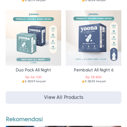
Duo Pack All Night
Pembalut All Night 6
Rp
66.100
Rp
38.800
5.0
|
259 terjual
5.0
|
535 terjual
View All Products
Rekomendasi