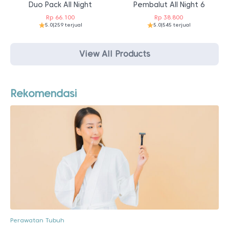
Duo Pack All Night
Pembalut All Night 6
Rp
66.100
Rp
38.800
5.0
|
259 terjual
5.0
|
545 terjual
View All Products
Rekomendasi
Perawatan Tubuh