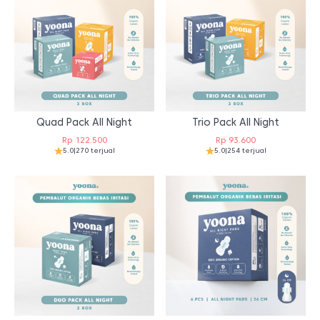
Quad Pack All Night
Trio Pack All Night
Rp
122.500
Rp
93.600
5.0
|
270 terjual
5.0
|
254 terjual