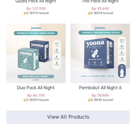
Quad Pack All Night
Trio Pack All Night
Rp
122.500
Rp
93.600
5.0
|
270 terjual
5.0
|
254 terjual
Duo Pack All Night
Pembalut All Night 6
Rp
66.100
Rp
38.800
5.0
|
259 terjual
5.0
|
545 terjual
View All Products