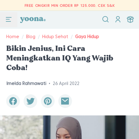
FREE ONGKIR MIN ORDER RP 125.000.
CEK S&K
Home
/
Blog
/
Hidup Sehat
/
Gaya Hidup
Bikin Jenius, Ini Cara
Meningkatkan IQ Yang Wajib
Coba!
Imelda Rahmawati
•
26 April 2022