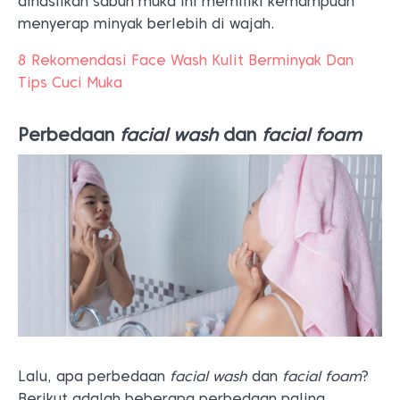
dihasilkan sabun muka ini memiliki kemampuan
menyerap minyak berlebih di wajah.
8 Rekomendasi Face Wash Kulit Berminyak Dan
Tips Cuci Muka
Perbedaan
facial wash
dan
facial foam
Lalu, apa perbedaan
facial wash
dan
facial foam
?
Berikut adalah beberapa perbedaan paling