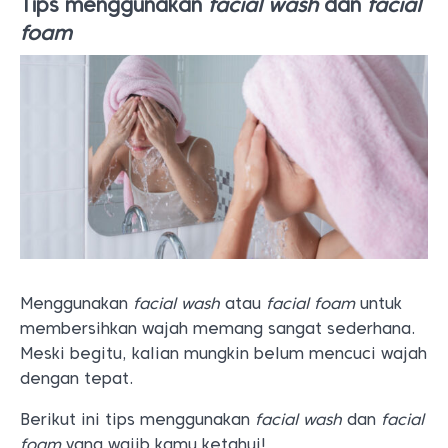
Tips menggunakan
facial wash
dan
facial
foam
Menggunakan
facial wash
atau
facial foam
untuk
membersihkan wajah memang sangat sederhana.
Meski begitu, kalian mungkin belum mencuci wajah
dengan tepat.
Berikut ini tips menggunakan
facial wash
dan
facial
foam
yang wajib kamu ketahui!