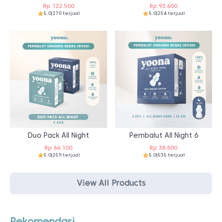
Rp
122.500
Rp
93.600
5.0
|
270 terjual
5.0
|
254 terjual
Duo Pack All Night
Pembalut All Night 6
Rp
66.100
Rp
38.800
5.0
|
259 terjual
5.0
|
535 terjual
View All Products
Rekomendasi