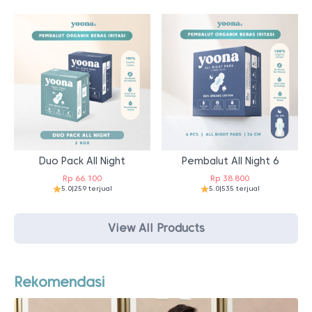
Duo Pack All Night
Pembalut All Night 6
Rp
66.100
Rp
38.800
5.0
|
259 terjual
5.0
|
535 terjual
View All Products
Rekomendasi