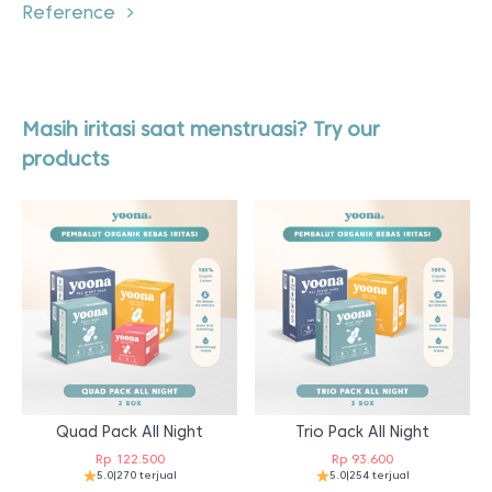
Reference
Masih iritasi saat menstruasi? Try our
products
Quad Pack All Night
Trio Pack All Night
Rp
122.500
Rp
93.600
5.0
|
270 terjual
5.0
|
254 terjual