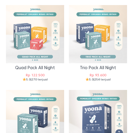
Quad Pack All Night
Trio Pack All Night
Rp
122.500
Rp
93.600
5.0
|
270 terjual
5.0
|
254 terjual