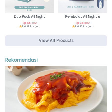
Duo Pack All Night
Pembalut All Night 6
Rp
66.100
Rp
38.800
5.0
|
259 terjual
5.0
|
535 terjual
View All Products
Rekomendasi