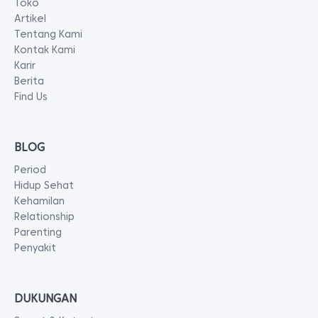
Toko
Artikel
Tentang Kami
Kontak Kami
Karir
Berita
Find Us
BLOG
Period
Hidup Sehat
Kehamilan
Relationship
Parenting
Penyakit
DUKUNGAN