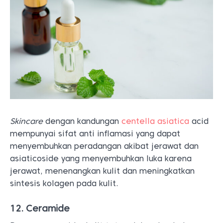
Skincare
dengan kandungan
centella asiatica
acid
mempunyai sifat anti inflamasi yang dapat
menyembuhkan peradangan akibat jerawat dan
asiaticoside yang menyembuhkan luka karena
jerawat, menenangkan kulit dan meningkatkan
sintesis kolagen pada kulit.
12. Ceramide