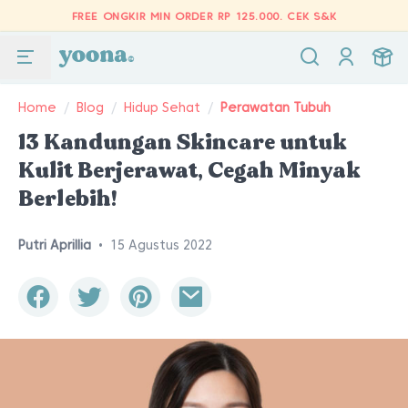
FREE ONGKIR MIN ORDER RP 125.000.
CEK S&K
Home
/
Blog
/
Hidup Sehat
/
Perawatan Tubuh
13 Kandungan Skincare untuk
Kulit Berjerawat, Cegah Minyak
Berlebih!
Putri Aprillia
•
15 Agustus 2022