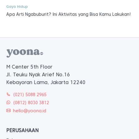
Gaya Hidup
Apa Arti Ngabuburit? Ini Aktivitas yang Bisa Kamu Lakukan!
M Center 5th Floor
Jl. Teuku Nyak Arief No.16
Kebayoran Lama, Jakarta 12240
(021) 5088 2965
(0812) 8030 3812
hello@yoona.id
PERUSAHAAN