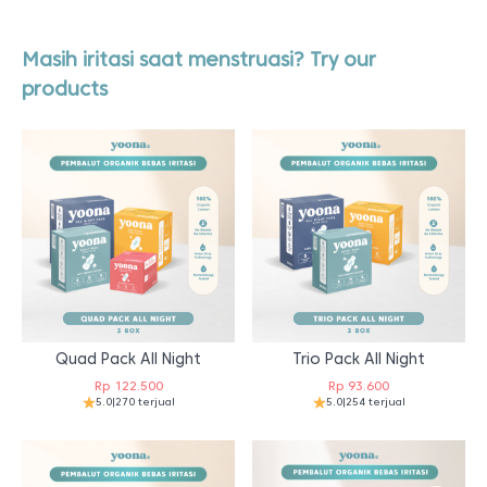
Masih iritasi saat menstruasi? Try our
products
Quad Pack All Night
Trio Pack All Night
Rp
122.500
Rp
93.600
5.0
|
270 terjual
5.0
|
254 terjual