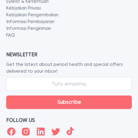
Syarat & Ketentuan
Kebijakan Privasi
Kebijakan Pengembalian
Informasi Pembayaran
Informasi Pengiriman
FAQ
NEWSLETTER
Get the latest about period health and special offers
delivered to your inbox!
FOLLOW US