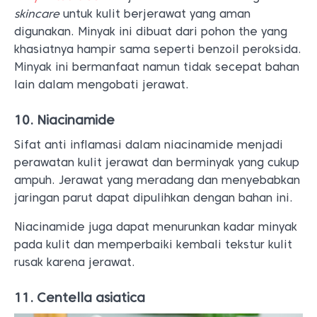
skincare
untuk kulit berjerawat yang aman
digunakan. Minyak ini dibuat dari pohon the yang
khasiatnya hampir sama seperti benzoil peroksida.
Minyak ini bermanfaat namun tidak secepat bahan
lain dalam mengobati jerawat.
10. Niacinamide
Sifat anti inflamasi dalam niacinamide menjadi
perawatan kulit jerawat dan berminyak yang cukup
ampuh. Jerawat yang meradang dan menyebabkan
jaringan parut dapat dipulihkan dengan bahan ini.
Niacinamide juga dapat menurunkan kadar minyak
pada kulit dan memperbaiki kembali tekstur kulit
rusak karena jerawat.
11. Centella asiatica