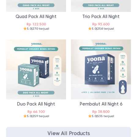
Quad Pack All Night
Trio Pack All Night
Rp
122.500
Rp
93.600
5.0
|
270 terjual
5.0
|
254 terjual
Duo Pack All Night
Pembalut All Night 6
Rp
66.100
Rp
38.800
5.0
|
259 terjual
5.0
|
535 terjual
View All Products