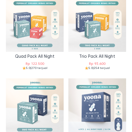
Quad Pack All Night
Trio Pack All Night
Rp
122.500
Rp
93.600
5.0
|
270 terjual
5.0
|
254 terjual