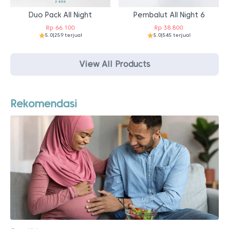
Duo Pack All Night
Pembalut All Night 6
Rp
66.100
Rp
38.800
5.0
|
259 terjual
5.0
|
545 terjual
View All Products
Rekomendasi