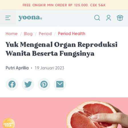
FREE ONGKIR MIN ORDER RP 125.000.
CEK S&K
Home
/
Blog
/
Period
/
Period Health
Yuk Mengenal Organ Reproduksi
Wanita Beserta Fungsinya
Putri Aprillia
•
19 Januari 2023