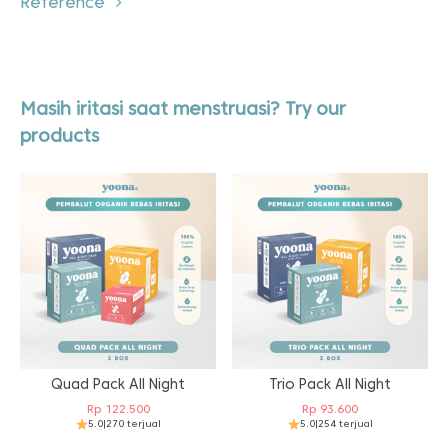
Reference
Masih iritasi saat menstruasi? Try our
products
Quad Pack All Night
Trio Pack All Night
Rp
122.500
Rp
93.600
5.0
|
270 terjual
5.0
|
254 terjual