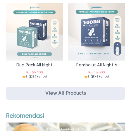
Duo Pack All Night
Pembalut All Night 6
Rp
66.100
Rp
38.800
5.0
|
259 terjual
5.0
|
545 terjual
View All Products
Rekomendasi