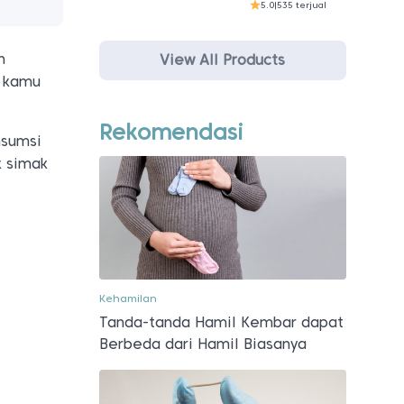
5.0
|
535 terjual
h
View All Products
, kamu
Rekomendasi
nsumsi
k simak
Kehamilan
Tanda-tanda Hamil Kembar dapat
Berbeda dari Hamil Biasanya