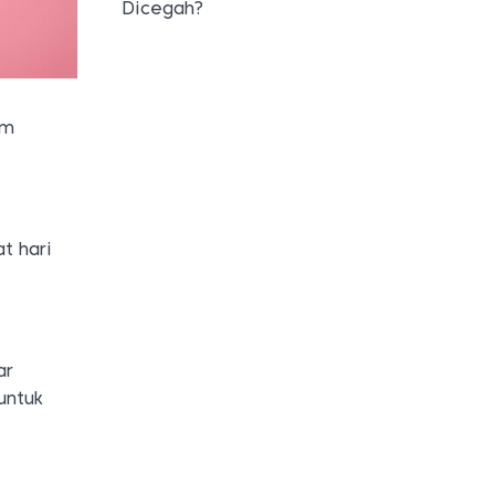
Dicegah?
um
t hari
ar
untuk