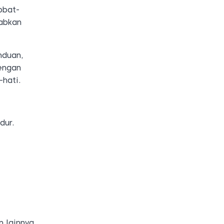
obat-
abkan
nduan,
engan
-hati.
dur.
m lainnya