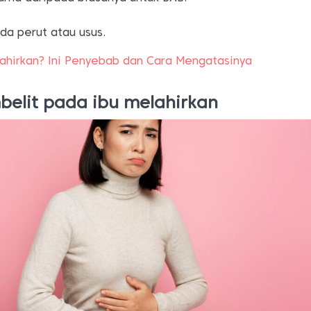
da perut atau usus.
ahirkan? Ini Penyebab dan Cara Mengatasinya
elit pada ibu melahirkan