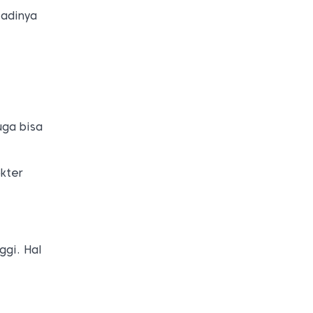
jadinya
uga bisa
kter
ggi. Hal