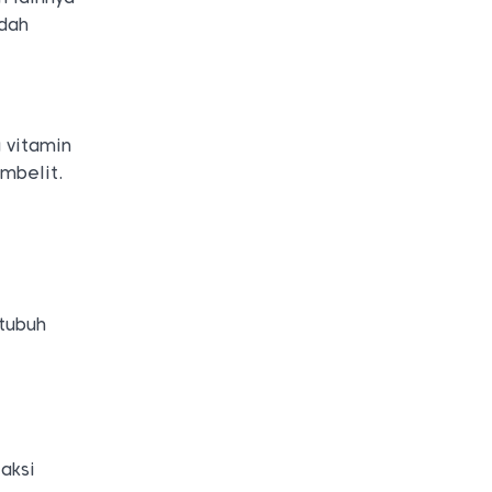
ndah
 vitamin
embelit.
 tubuh
aksi