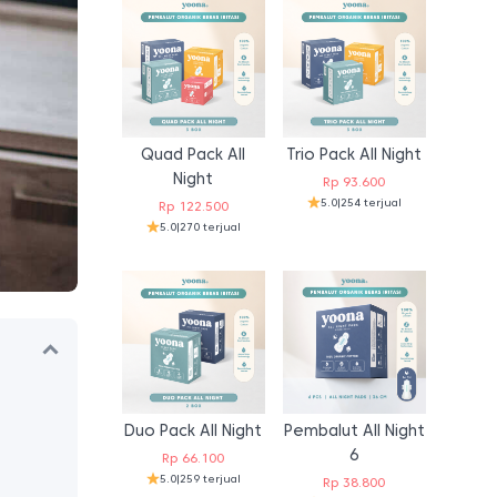
Quad Pack All
Trio Pack All Night
Night
Rp
93.600
5.0
|
254 terjual
Rp
122.500
5.0
|
270 terjual
Duo Pack All Night
Pembalut All Night
6
Rp
66.100
5.0
|
259 terjual
Rp
38.800