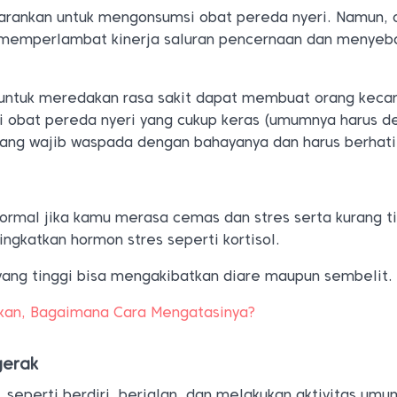
rankan untuk mengonsumsi obat pereda nyeri. Namun, 
a memperlambat kinerja saluran pencernaan dan menyeb
untuk meredakan rasa sakit dapat membuat orang keca
 obat pereda nyeri yang cukup keras (umumnya harus d
rang wajib waspada dengan bahayanya dan harus berhati
ormal jika kamu merasa cemas dan stres serta kurang ti
ingkatkan hormon stres seperti kortisol.
yang tinggi bisa mengakibatkan diare maupun sembelit.
rkan, Bagaimana Cara Mengatasinya?
gerak
, seperti berdiri, berjalan, dan melakukan aktivitas umu