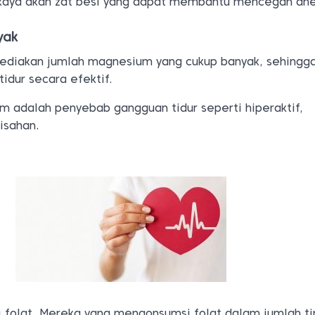
 kaya akan zat besi yang dapat membantu mencegah an
yak
ediakan jumlah magnesium yang cukup banyak, sehingg
idur secara efektif.
 adalah penyebab gangguan tidur seperti hiperaktif,
isahan.
i folat. Mereka yang mengonsumsi folat dalam jumlah ti