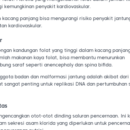
kemungkinan penyakit kardiovaskular.
n kacang panjang bisa mengurangi risiko penyakit jantu
an kardiovaskular.
r
ngan kandungan folat yang tinggi dalam kacang panjang
umlah makanan kaya folat, bisa membantu menurunkan
ung saraf seperti anencephaly dan spina bifida.
nggota badan dan malformasi jantung adalah akibat dari
at sangat penting untuk replikasi DNA dan pertumbuhan s
tas
gencangkan otot-otot dinding saluran pencernaan. Ini 
m sekresi asam klorida yang diperlukan untuk pencern