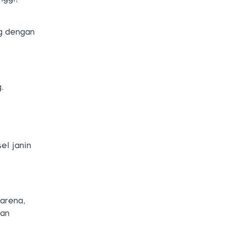
ng dengan
.
el janin
karena,
aan