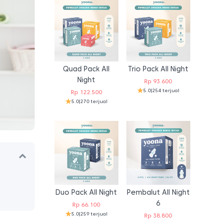
Quad Pack All
Trio Pack All Night
Night
Rp
93.600
5.0
|
254 terjual
Rp
122.500
5.0
|
270 terjual
Duo Pack All Night
Pembalut All Night
6
Rp
66.100
5.0
|
259 terjual
Rp
38.800