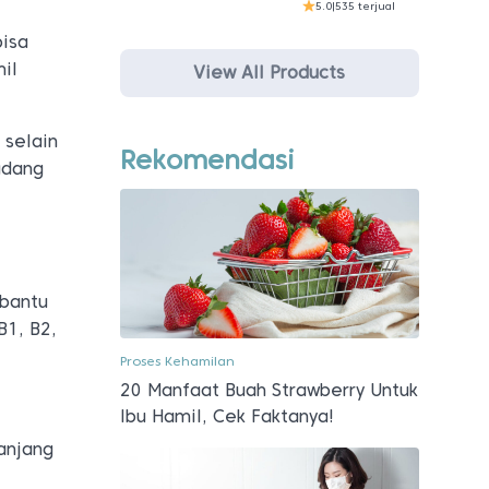
5.0
|
535 terjual
bisa
il
View All Products
 selain
Rekomendasi
udang
mbantu
1, B2,
Proses Kehamilan
20 Manfaat Buah Strawberry Untuk
Ibu Hamil, Cek Faktanya!
anjang