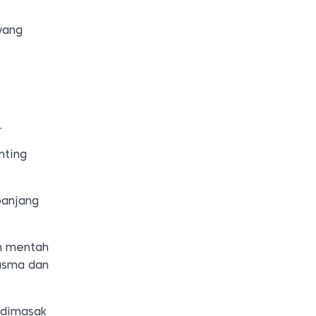
yang
.
nting
panjang
an mentah
lasma dan
 dimasak