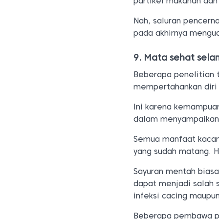
partikel makanan dan 
Nah, saluran pencern
pada akhirnya mengua
9. Mata sehat sela
Beberapa penelitian
mempertahankan diri 
Ini karena kemampuan
dalam menyampaikan i
Semua manfaat kacan
yang sudah matang. H
Sayuran mentah biasa
dapat menjadi salah 
infeksi cacing maupun
Beberapa pembawa pen