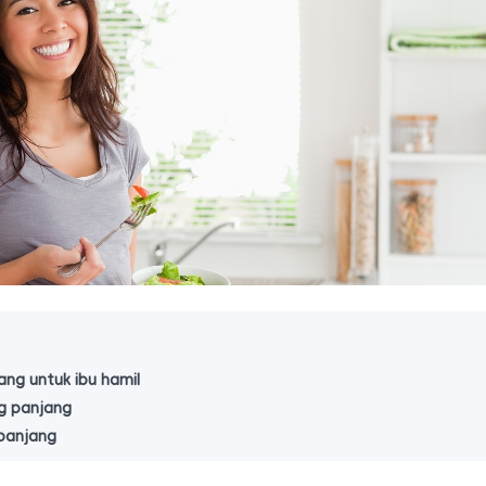
ng untuk ibu hamil
g panjang
panjang