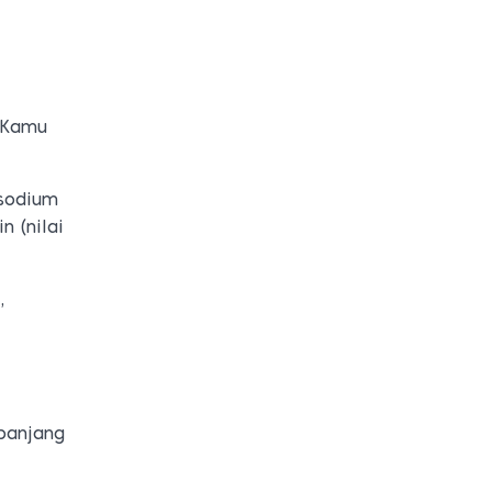
. Kamu
 sodium
n (nilai
,
panjang