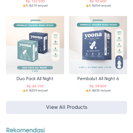
Rp
122.500
Rp
93.600
5.0
|
270 terjual
5.0
|
254 terjual
Duo Pack All Night
Pembalut All Night 6
Rp
66.100
Rp
38.800
5.0
|
259 terjual
5.0
|
535 terjual
View All Products
Rekomendasi