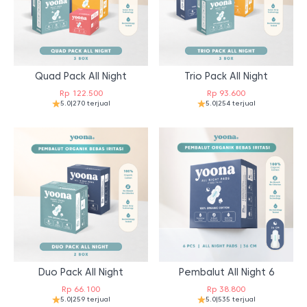
Quad Pack All Night
Trio Pack All Night
Rp
122.500
Rp
93.600
5.0
|
270 terjual
5.0
|
254 terjual
Duo Pack All Night
Pembalut All Night 6
Rp
66.100
Rp
38.800
5.0
|
259 terjual
5.0
|
535 terjual