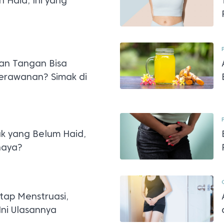
 Haid, Ini yang
n Tangan Bisa
erawanan? Simak di
k yang Belum Haid,
haya?
etap Menstruasi,
Ini Ulasannya