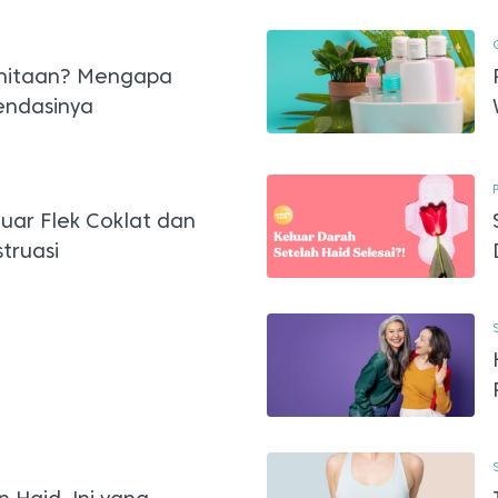
anitaan? Mengapa
endasinya
uar Flek Coklat dan
truasi