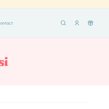
ontact
si