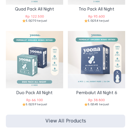
Quad Pack All Night
Trio Pack All Night
Rp
122.500
Rp
93.600
5.0
|
270 terjual
5.0
|
254 terjual
Duo Pack All Night
Pembalut All Night 6
Rp
66.100
Rp
38.800
5.0
|
259 terjual
5.0
|
545 terjual
View All Products