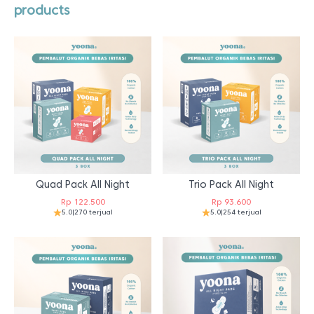
products
Quad Pack All Night
Trio Pack All Night
Rp
122.500
Rp
93.600
5.0
|
270 terjual
5.0
|
254 terjual