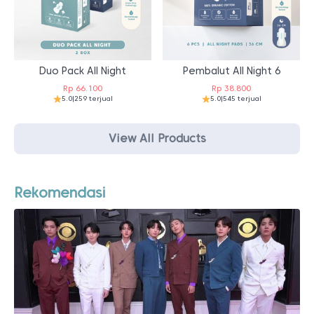
Duo Pack All Night
Pembalut All Night 6
Rp
66.100
Rp
38.800
5.0
|
259 terjual
5.0
|
545 terjual
View All Products
Rekomendasi