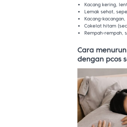
Kacang kering, len
Lemak sehat, seper
Kacang-kacangan, t
Cokelat hitam (se
Rempah-rempah, se
Cara menurun
dengan pcos 