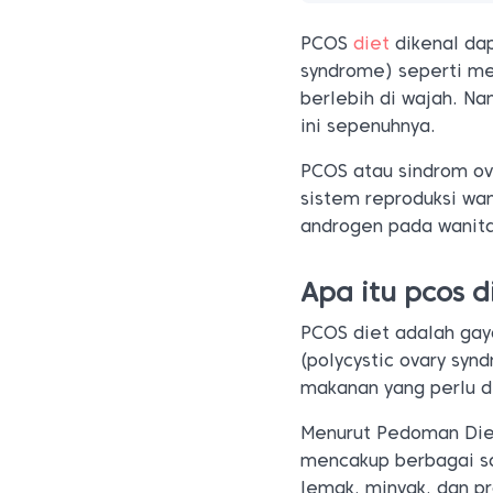
PCOS
diet
dikenal da
syndrome) seperti men
berlebih di wajah. N
ini sepenuhnya.
PCOS atau sindrom ov
sistem reproduksi wa
androgen pada wanita
Apa itu pcos d
PCOS diet adalah gay
(polycystic ovary sy
makanan yang perlu di
Menurut Pedoman Die
mencakup berbagai say
lemak, minyak, dan pr