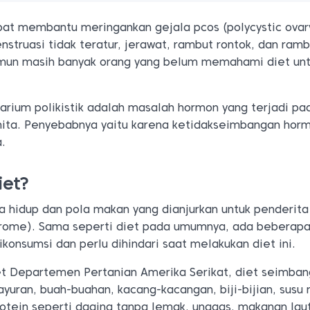
pat membantu meringankan gejala pcos (polycystic ovar
struasi tidak teratur, jerawat, rambut rontok, dan ramb
amun masih banyak orang yang belum memahami diet unt
arium polikistik adalah masalah hormon yang terjadi pa
nita. Penyebabnya yaitu karena ketidakseimbangan hor
.
iet?
a hidup dan pola makan yang dianjurkan untuk penderit
ndrome). Sama seperti diet pada umumnya, ada beberap
konsumsi dan perlu dihindari saat melakukan diet ini.
t Departemen Pertanian Amerika Serikat, diet seimban
uran, buah-buahan, kacang-kacangan, biji-bijian, susu
otein seperti daging tanpa lemak, unggas, makanan lau