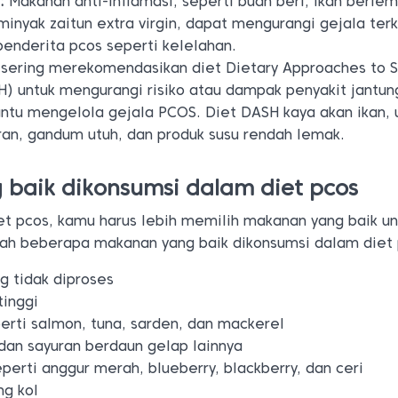
:
Makanan anti-inflamasi, seperti buah beri, ikan berlem
 minyak zaitun extra virgin, dapat mengurangi gejala terk
enderita pcos seperti kelelahan.
sering merekomendasikan diet Dietary Approaches to 
) untuk mengurangi risiko atau dampak penyakit jantung
tu mengelola gejala PCOS. Diet DASH kaya akan ikan, 
ran, gandum utuh, dan produk susu rendah lemak.
baik dikonsumsi dalam diet pcos
t pcos, kamu harus lebih memilih makanan yang baik un
lah beberapa makanan yang baik dikonsumsi dalam diet 
g tidak diproses
tinggi
erti salmon, tuna, sarden, dan mackerel
dan sayuran berdaun gelap lainnya
perti anggur merah, blueberry, blackberry, dan ceri
ng kol