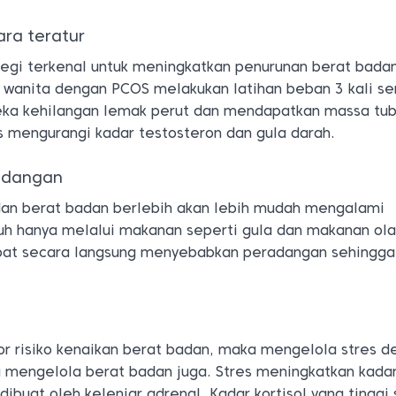
ara teratur
tegi terkenal untuk meningkatkan penurunan berat bada
5 wanita dengan PCOS melakukan latihan beban 3 kali s
eka kehilangan lemak perut dan mendapatkan massa tu
s mengurangi kadar testosteron dan gula darah.
adangan
an berat badan berlebih akan lebih mudah mengalami
h hanya melalui makanan seperti gula dan makanan ola
pat secara langsung menyebabkan peradangan sehingga
or risiko kenaikan berat badan, maka mengelola stres 
mengelola berat badan juga. Stres meningkatkan kada
dibuat oleh kelenjar adrenal. Kadar kortisol yang tinggi