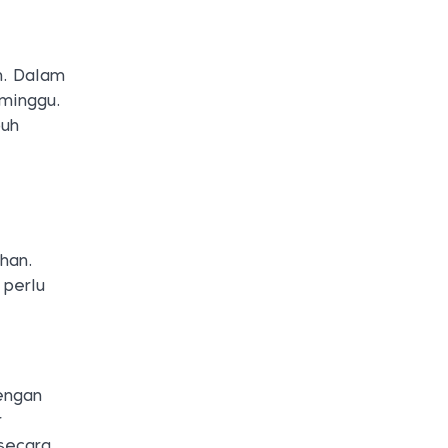
n. Dalam
eminggu.
buh
han.
 perlu
dengan
r
 secara