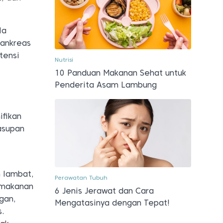
la
pankreas
tensi
Nutrisi
10 Panduan Makanan Sehat untuk
Penderita Asam Lambung
ifikan
asupan
S
 lambat,
Perawatan Tubuh
 makanan
6 Jenis Jerawat dan Cara
ngan,
Mengatasinya dengan Tepat!
s.