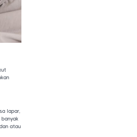
kut
nkan
sa lapar,
h banyak
adan atau