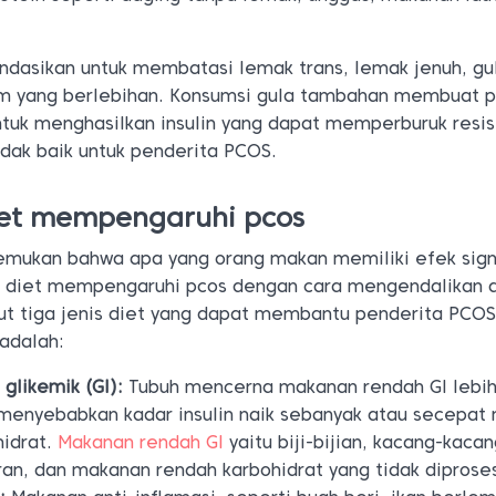
asikan untuk membatasi lemak trans, lemak jenuh, gu
um yang berlebihan. Konsumsi gula tambahan membuat 
ntuk menghasilkan insulin yang dapat memperburuk resis
 tidak baik untuk penderita PCOS.
et mempengaruhi pcos
emukan bahwa apa yang orang makan memiliki efek sign
diet mempengaruhi pcos dengan cara mengendalikan 
ikut tiga jenis diet yang dapat membantu penderita PCO
adalah:
 glikemik (GI):
Tubuh mencerna makanan rendah GI lebih
k menyebabkan kadar insulin naik sebanyak atau secepat
hidrat.
Makanan rendah GI
yaitu biji-bijian, kacang-kaca
an, dan makanan rendah karbohidrat yang tidak diprose