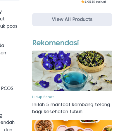
5.0
|
535 terjual
y
ut
View All Products
uk pcos
Rekomendasi
da
mon
a PCOS
a
Hidup Sehat
Inilah 5 manfaat kembang telang
bagi kesehatan tubuh
g
 rendah
t, dan