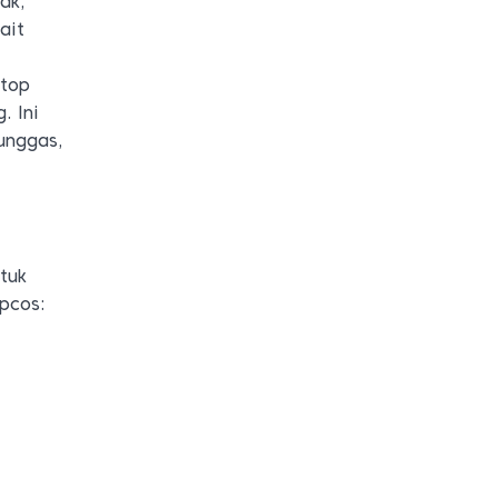
ak,
ait
Stop
. Ini
unggas,
tuk
pcos: