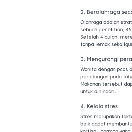
2. Berolahraga sec
Olahraga adalah stra
sebuah penelitian, 4
Setelah 4 bulan, mer
tanpa lemak sekaligu
3. Mengurangi per
Wanita dengan pcos d
peradangan pada tubu
Makanan tersebut da
untuk dihindari.
4. Kelola stres
Stres merupakan fakt
baik dapat membantu 
kortisol, hormon yang 