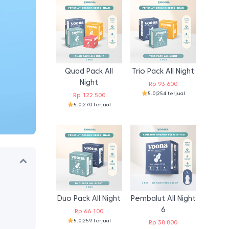
Quad Pack All
Trio Pack All Night
Night
Rp
93.600
5.0
|
254 terjual
Rp
122.500
5.0
|
270 terjual
Duo Pack All Night
Pembalut All Night
6
Rp
66.100
5.0
|
259 terjual
Rp
38.800