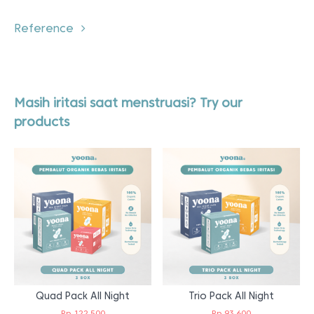
Reference
Masih iritasi saat menstruasi? Try our
products
Quad Pack All Night
Trio Pack All Night
Rp
122.500
Rp
93.600