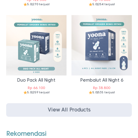
5.0
|
270 terjual
5.0
|
254 terjual
Duo Pack All Night
Pembalut All Night 6
Rp
66.100
Rp
38.800
5.0
|
259 terjual
5.0
|
535 terjual
View All Products
Rekomendasi