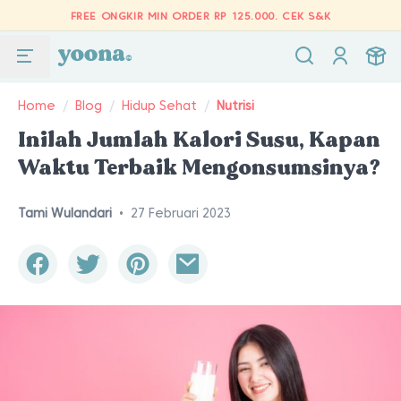
FREE ONGKIR MIN ORDER RP 125.000.
CEK S&K
Home
/
Blog
/
Hidup Sehat
/
Nutrisi
Inilah Jumlah Kalori Susu, Kapan
Waktu Terbaik Mengonsumsinya?
Tami Wulandari
•
27 Februari 2023