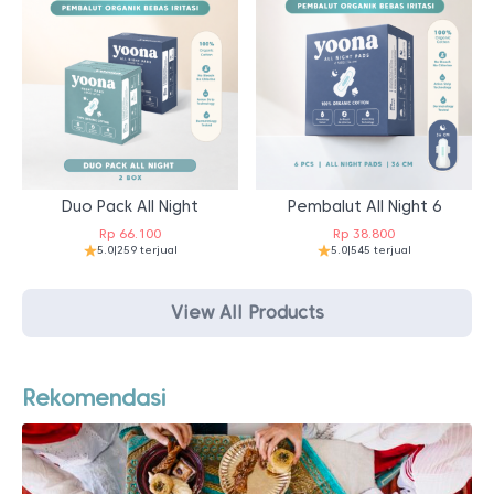
Duo Pack All Night
Pembalut All Night 6
Rp
66.100
Rp
38.800
5.0
|
259 terjual
5.0
|
545 terjual
View All Products
Rekomendasi