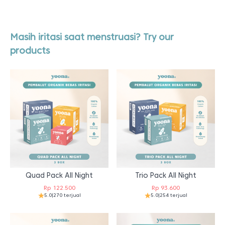
Masih iritasi saat menstruasi? Try our
products
Quad Pack All Night
Trio Pack All Night
Rp
122.500
Rp
93.600
5.0
|
270 terjual
5.0
|
254 terjual