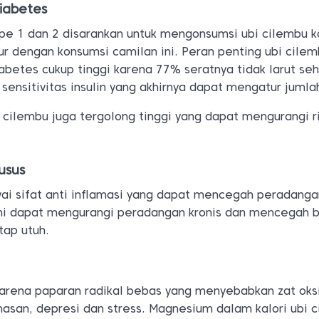
diabetes
pe 1 dan 2 disarankan untuk mengonsumsi ubi cilembu 
ur dengan konsumsi camilan ini. Peran penting ubi cile
betes cukup tinggi karena 77% seratnya tidak larut se
ensitivitas insulin yang akhirnya dapat mengatur jumla
cilembu juga tergolong tinggi yang dapat mengurangi ri
usus
i sifat anti inflamasi yang dapat mencegah peradanga
 ini dapat mengurangi peradangan kronis dan mencegah 
tap utuh.
karena paparan radikal bebas yang menyebabkan zat oks
san, depresi dan stress. Magnesium dalam kalori ubi 