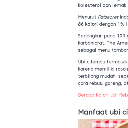
kolesterol dan lemak.
Menurut
Fatsecret
Ind
86 kalori
dengan 1% le
Sedangkan pada 100 
karbohidrat.
The Amer
sebagai menu tambaha
Ubi cilembu termasu
karena memiliki rasa
terbilang mudah, sep
cara rebus, goreng, a
Berapa Kalori Ubi Re
Manfaat ubi c