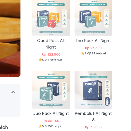
Quad Pack All
Trio Pack All Night
Night
Rp
93.600
5.0
|
254 terjual
Rp
122.500
5.0
|
270 terjual
Duo Pack All Night
Pembalut All Night
6
Rp
66.100
5.0
|
259 terjual
mlah
Rp
38.800