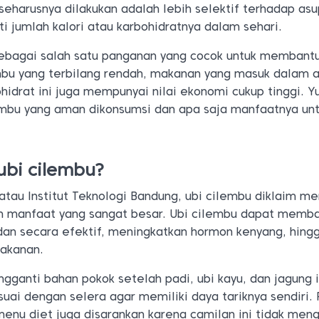
seharusnya dilakukan adalah lebih selektif terhadap as
i jumlah kalori atau karbohidratnya dalam sehari.
sebagai salah satu panganan yang cocok untuk membantu
embu yang terbilang rendah, makanan yang masuk dalam a
idrat ini juga mempunyai nilai ekonomi cukup tinggi. Y
lembu yang aman dikonsumsi dan apa saja manfaatnya un
ubi cilembu?
B atau Institut Teknologi Bandung, ubi cilembu diklaim me
an manfaat yang sangat besar. Ubi cilembu dapat memb
an secara efektif, meningkatkan hormon kenyang, hing
makanan.
ganti bahan pokok setelah padi, ubi kayu, dan jagung i
suai dengan selera agar memiliki daya tariknya sendiri. 
menu diet juga disarankan karena camilan ini tidak men