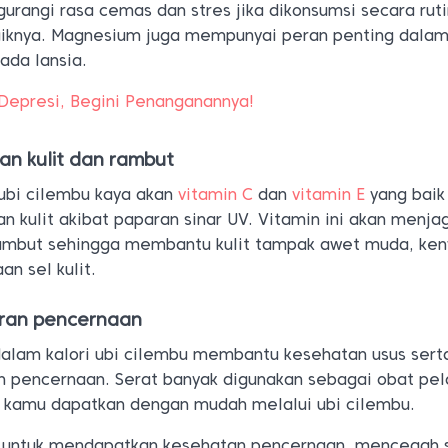
rangi rasa cemas dan stres jika dikonsumsi secara ruti
iknya. Magnesium juga mempunyai peran penting dala
da lansia.
Depresi, Begini Penanganannya!
n kulit dan rambut
ubi cilembu kaya akan
vitamin C
dan
vitamin E
yang bai
 kulit akibat paparan sinar UV. Vitamin ini akan menja
rambut sehingga membantu kulit tampak awet muda, ken
n sel kulit.
ran pencernaan
dalam kalori ubi cilembu membantu kesehatan usus sert
 pencernaan. Serat banyak digunakan sebagai obat pel
 kamu dapatkan dengan mudah melalui ubi cilembu.
u untuk mendapatkan kesehatan pencernaan, mencegah 