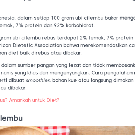
onesia, dalam setiap 100 gram ubi cilembu bakar
meng
mak, 7% protein dan 92% karbohidrat.
gram ubi cilembu rebus terdapat 2% lemak, 7% protein
ican Dietetic Association bahwa merekomendasikan cam
n diet baik direbus atau dibakar.
k dalam sumber pangan yang lezat dan tidak membosan
 manis yang khas dan mengenyangkan. Cara pengolahann
erti dibuat
smoothies,
bahan kue atau langsung dimakan
tau dibakar.
bus? Amankah untuk Diet?
ilembu