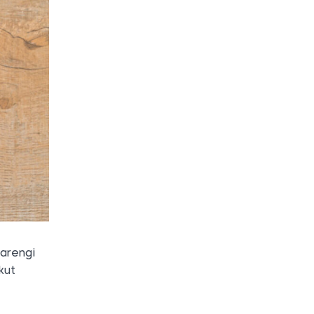
barengi
kut