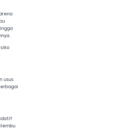
karena
mbu
hingga
hnya.
siko
n usus
berbagai
idatif
cilembu