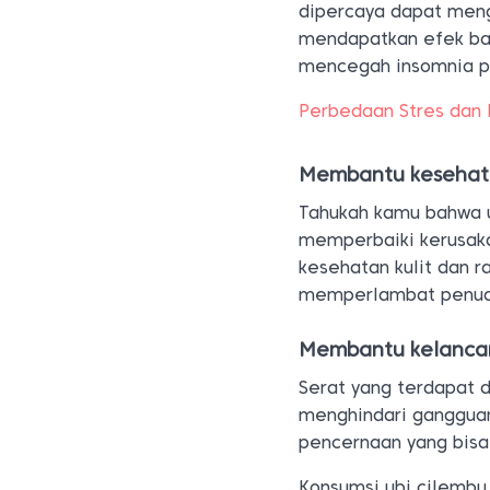
dipercaya dapat mengu
mendapatkan efek ba
mencegah insomnia pa
Perbedaan Stres dan 
Membantu kesehata
Tahukah kamu bahwa 
memperbaiki kerusakan
kesehatan kulit dan 
memperlambat penuaa
Membantu kelanca
Serat yang terdapat 
menghindari gangguan
pencernaan yang bisa
Konsumsi ubi cilemb