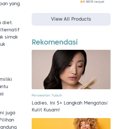
5.0
|
535 terjual
upan yang
View All Products
 diet.
lternatif
uk simak
Rekomendasi
tuk
miliki
antu
ga
Perawatan Tubuh
Ladies, Ini 5+ Langkah Mengatasi
Kulit Kusam!
ni juga
Pilihan
gandung