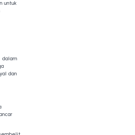
n untuk
m
k dalam
ga
yal dan
a
ancar
sembelit