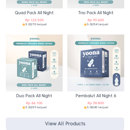
Quad Pack All Night
Trio Pack All Night
Rp
122.500
Rp
93.600
5.0
|
270 terjual
5.0
|
254 terjual
Duo Pack All Night
Pembalut All Night 6
Rp
66.100
Rp
38.800
5.0
|
259 terjual
5.0
|
545 terjual
View All Products