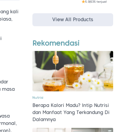
5.0
|
535 terjual
ang kali
biasa,
View All Products
i
Rekomendasi
adar
a masa
Nutrisi
Berapa Kalori Madu? Intip Nutrisi
dan Manfaat Yang Terkandung Di
wasa
Dalamnya
ormonal,
eron).