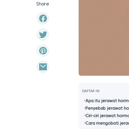
Share
DAFTAR ISI
Apa itu jerawat hor
Penyebab jerawat h
Ciri-ciri jerawat horm
Cara mengobati jer