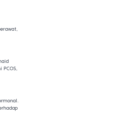
jerawat,
haid
mi PCOS,
ormonal.
terhadap