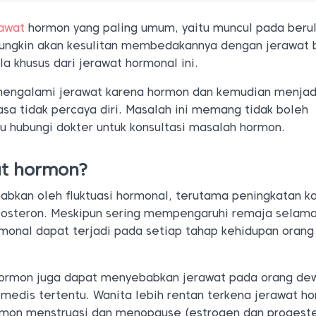
rawat
hormon yang paling umum, yaitu muncul pada berul
ungkin akan kesulitan membedakannya dengan jerawat 
la khusus dari jerawat hormonal ini.
mengalami jerawat karena hormon dan kemudian menjad
sa tidak percaya diri. Masalah ini memang tidak boleh
lu hubungi dokter untuk konsultasi masalah hormon.
at hormon?
abkan oleh fluktuasi hormonal, terutama peningkatan k
stosteron. Meskipun sering mempengaruhi remaja selam
rmonal dapat terjadi pada setiap tahap kehidupan orang
ormon juga dapat menyebabkan jerawat pada orang de
 medis tertentu. Wanita lebih rentan terkena jerawat h
ormon menstruasi dan menopause (estrogen dan progest