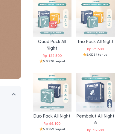
Quad Pack All
Trio Pack All Night
Night
Rp
93.600
5.0
|
254 terjual
Rp
122.500
5.0
|
270 terjual
Duo Pack All Night
Pembalut All Night
6
Rp
66.100
5.0
|
259 terjual
Rp
38.800