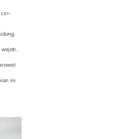
ciri-
hidung,
 wajah,
erawat
lan ini