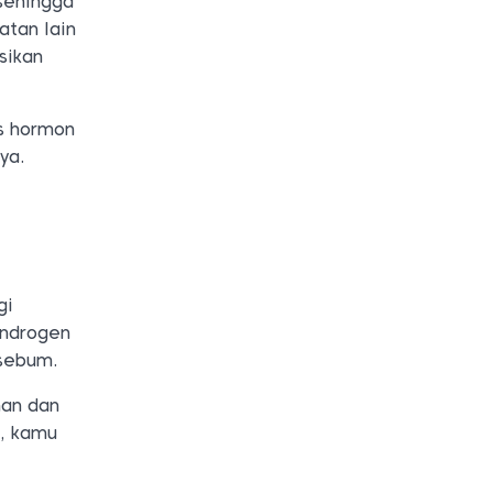
sehingga
tan lain
sikan
es hormon
ya.
gi
androgen
 sebum.
han dan
i, kamu