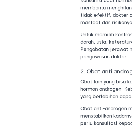
Konsumsi obat hormon
membantu menghilang
tidak efektif, dokter
manfaat dan risikonya
Untuk memilih kontras
darah, usia, keteratur
Pengobatan jerawat h
pengawasan dokter.
2. Obat anti andro
Obat lain yang bisa 
hormon androgen. Keb
yang berlebihan dap
Obat anti-androgen m
menstabilkan kadarny
perlu konsultasi kep