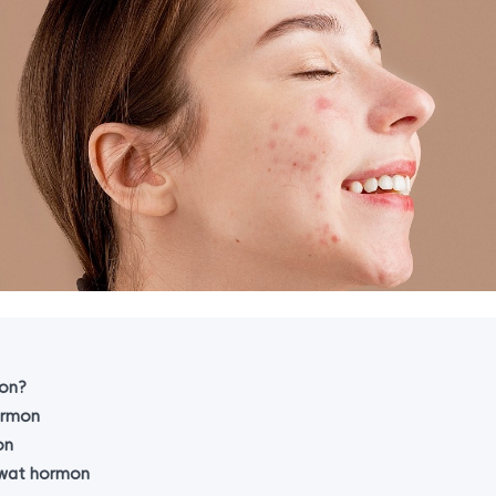
mon?
ormon
on
awat hormon