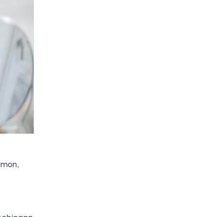
rmon,