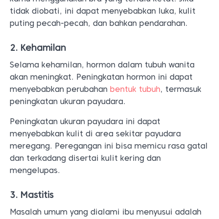
peningkatan ukuran payudara.
Peningkatan ukuran payudara ini dapat
menyebabkan kulit di area sekitar payudara
meregang. Peregangan ini bisa memicu rasa gatal
dan terkadang disertai kulit kering dan
mengelupas.
3. Mastitis
Masalah umum yang dialami ibu menyusui adalah
mastitis, yaitu peradangan pada jaringan
payudara. Kondisi ini terjadi karena tersumbatnya
saluran susu atau jaringan payudara yang telah
terinfeksi bakteri.
Mastitis bisa membuat puting terasa gatal,
bengkak, dan merah disertai rasa sakit atau perih,
terutama saat menyusui.