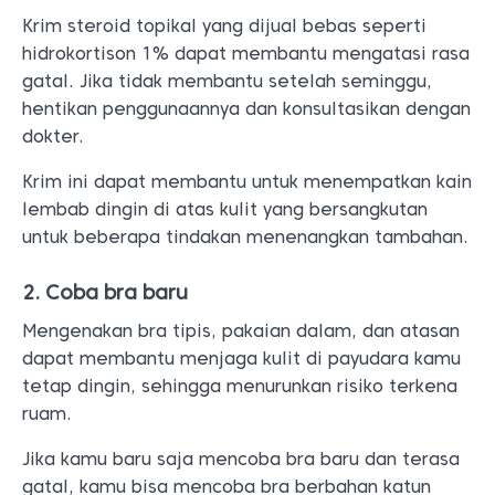
untuk beberapa tindakan menenangkan tambahan.
2. Coba bra baru
Mengenakan bra tipis, pakaian dalam, dan atasan
dapat membantu menjaga kulit di payudara kamu
tetap dingin, sehingga menurunkan risiko terkena
ruam.
Jika kamu baru saja mencoba bra baru dan terasa
gatal, kamu bisa mencoba bra berbahan katun
yang bisa menyerap keringat.
3. Pilih krim anti jamur
Cara mengatasi payudara terasa gatal, jika
penyebab payudara terasa gatal karena
infeksi
jamur
, kamu harus menjaga area tersebut tetap
kering dan menggunakan obat anti-jamur topikal.