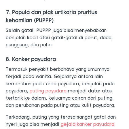
8. Kanker payudara
Termasuk penyakit berbahaya yang umumnya
terjadi pada wanita. Gejalanya antara lain
kemerahan pada area payudara, benjolan pada
payudara,
puting payudara
menjadi datar atau
tertarik ke dalam, keluarnya cairan dari puting,
dan perubahan pada puting atau kulit payudara.
Terkadang, puting yang terasa sangat gatal dan
nyeri juga bisa menjadi
gejala kanker payudara
.
Puting gatal akan bertambah parah jika kamu
terkena bahan kimia dari produk perawatan tubuh,
seperti parfum dan sabun.
Tak hanya itu, bahan pakaian yang terbuat dari wol
atau serat buatan juga bisa memperparah puting
yang gatal.