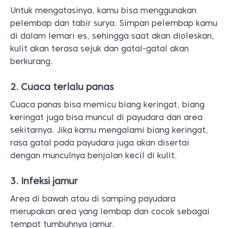
Cuaca panas bisa memicu biang keringat, biang
keringat juga bisa muncul di payudara dan area
sekitarnya. Jika kamu mengalami biang keringat,
rasa gatal pada payudara juga akan disertai
dengan munculnya benjolan kecil di kulit.
3. Infeksi jamur
Area di bawah atau di samping payudara
merupakan area yang lembap dan cocok sebagai
tempat tumbuhnya jamur.
Payudara yang gatal akibat kondisi ini bisa diobati
dengan menggunakan salep antijamur yang bisa
kamu beli bebas di apotek. Dokter kamu mungkin
juga meresepkan obat antijamur yang lebih kuat.
Untuk mencegah tumbuhnya jamur di sekitar
payudara, gunakan bra yang terbuat dari bahan