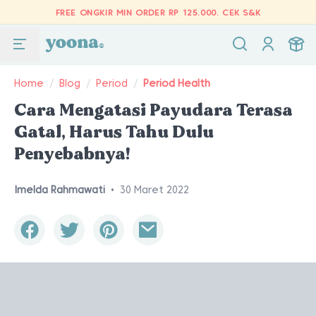
FREE ONGKIR MIN ORDER RP 125.000.
CEK S&K
Home
/
Blog
/
Period
/
Period Health
Cara Mengatasi Payudara Terasa
Gatal, Harus Tahu Dulu
Penyebabnya!
Imelda Rahmawati
•
30 Maret 2022
Woman holding two oranges in front of her breast, breast cancer
awareness concept