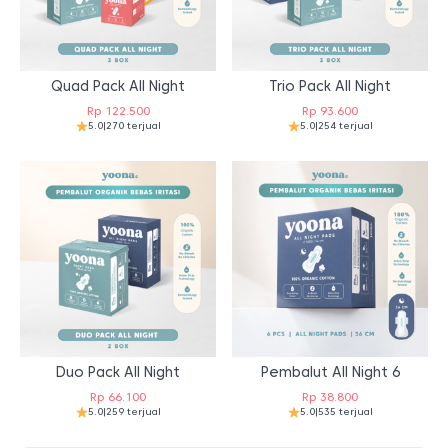
Duo Pack All Night
Pembalut All Night 6
Rp
66.100
Rp
38.800
5.0
|
259 terjual
5.0
|
535 terjual
View All Products
Rekomendasi