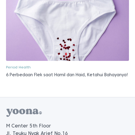
M Center 5th Floor
Jl. Teuku Nyak Arief No.16
Kebayoran Lama, Jakarta 12240
(021) 5088 2965
(0812) 8030 3812
hello@yoona.id
PERUSAHAAN
Toko
Artikel
Tentang Kami
Kontak Kami
Karir
Berita
Find Us