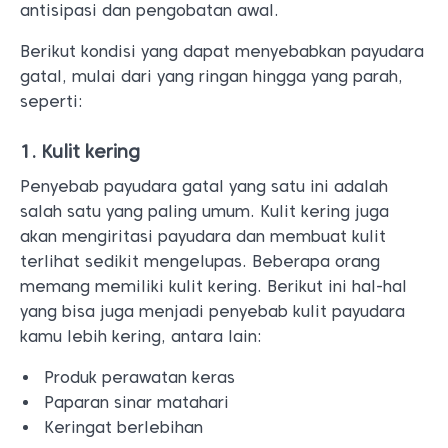
salah satu yang paling umum. Kulit kering juga
akan mengiritasi payudara dan membuat kulit
terlihat sedikit mengelupas. Beberapa orang
memang memiliki kulit kering. Berikut ini hal-hal
yang bisa juga menjadi penyebab kulit payudara
kamu lebih kering, antara lain:
Produk perawatan keras
Paparan sinar matahari
Keringat berlebihan
Untuk mengatasinya, kamu bisa menggunakan
pelembap dan tabir surya. Simpan pelembap kamu
di dalam lemari es, sehingga saat akan dioleskan,
kulit akan terasa sejuk dan gatal-gatal akan
berkurang.
2. Cuaca terlalu panas