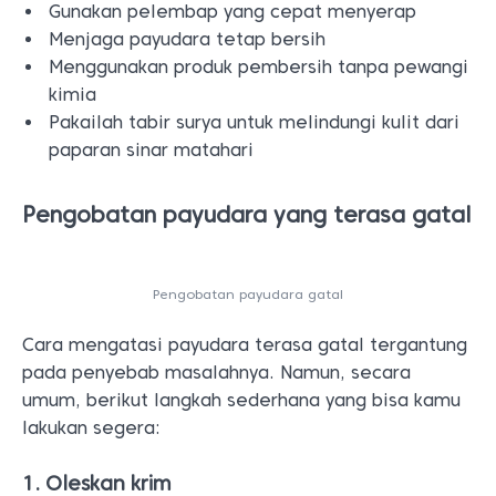
Pengobatan payudara gatal
Cara mengatasi payudara terasa gatal tergantung
pada penyebab masalahnya. Namun, secara
umum, berikut langkah sederhana yang bisa kamu
lakukan segera:
1. Oleskan krim
Krim steroid topikal yang dijual bebas seperti
hidrokortison 1% dapat membantu mengatasi rasa
gatal. Jika tidak membantu setelah seminggu,
hentikan penggunaannya dan konsultasikan dengan
dokter.
Krim ini dapat membantu untuk menempatkan kain
lembab dingin di atas kulit yang bersangkutan