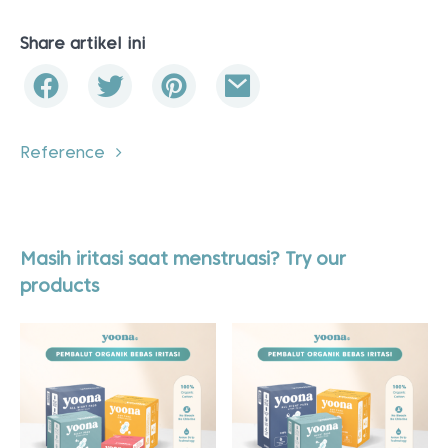
Masih iritasi saat menstruasi? Try our
products
Quad Pack All Night
Trio Pack All Night
Rp
122.500
Rp
93.600
5.0
|
270 terjual
5.0
|
254 terjual