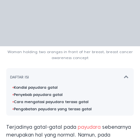
DAFTAR ISI
Kondisi payudara gatal
Penyebab payudara gatal
Cara mengatasi payudara terasa gatal
Pengobatan payudara yang terasa gatal
Terjadinya gatal-gatal pada
payudara
sebenarnya
merupakan hal yang normal. Namun, pada
beberapa kasus bisa menjadi pertanda adanya
penyakit berbahaya. Cara mengatasinya, harus
disesuaikan apa yang jadi penyebabnya.
Lalu, bagaimana cara mengatasi payudara terasa
gatal? Yuk, simak cara selengkapnya berikut ini.
Kondisi payudara gatal