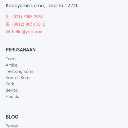
BLOG
Period
Hidup Sehat
Kehamilan
Relationship
Parenting
Penyakit
DUKUNGAN
Syarat & Ketentuan
Kebijakan Privasi
Kebijakan Pengembalian
Informasi Pembayaran
Informasi Pengiriman
FAQ