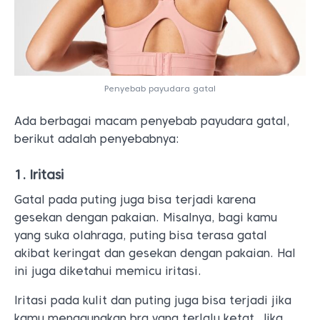
1. Iritasi
Gatal pada puting juga bisa terjadi karena
gesekan dengan pakaian. Misalnya, bagi kamu
yang suka olahraga, puting bisa terasa gatal
akibat keringat dan gesekan dengan pakaian. Hal
ini juga diketahui memicu iritasi.
Iritasi pada kulit dan puting juga bisa terjadi jika
kamu menggunakan bra yang terlalu ketat. Jika
tidak diobati, ini dapat menyebabkan luka, kulit
puting pecah-pecah, dan bahkan pendarahan.
2. Kehamilan
Selama kehamilan, hormon dalam tubuh wanita
akan meningkat. Peningkatan hormon ini dapat
menyebabkan perubahan
bentuk tubuh
, termasuk