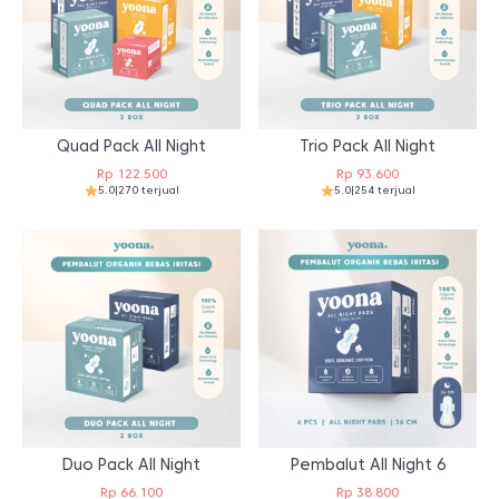
Quad Pack All Night
Trio Pack All Night
Rp
122.500
Rp
93.600
5.0
|
270 terjual
5.0
|
254 terjual
Duo Pack All Night
Pembalut All Night 6
Rp
66.100
Rp
38.800