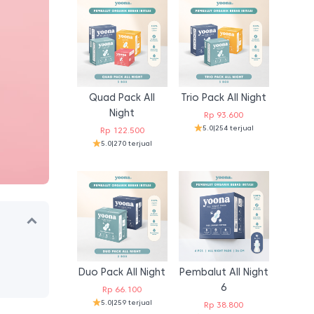
Quad Pack All
Trio Pack All Night
Night
Rp
93.600
5.0
|
254 terjual
Rp
122.500
5.0
|
270 terjual
Duo Pack All Night
Pembalut All Night
6
Rp
66.100
5.0
|
259 terjual
Rp
38.800