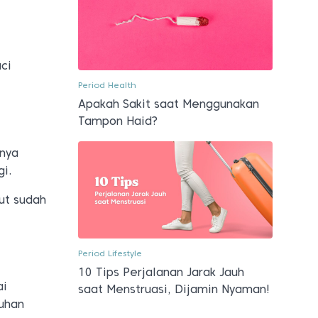
uci
Period Health
Apakah Sakit saat Menggunakan
Tampon Haid?
knya
i.
ut sudah
Period Lifestyle
10 Tips Perjalanan Jarak Jauh
ai
saat Menstruasi, Dijamin Nyaman!
tuhan