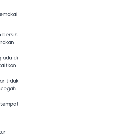
memakai
 bersih.
unakan
 ada di
kaitkan
ar tidak
encegah
e tempat
tur