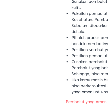
Gunakan pembalut 
kulit.
Pakailah pembalut
Kesehatan. Pembal
Sebelum diedarkan
dahulu.
Pilihlah produk p
hendak membeliny
Pastikan serabut y
Pastikan pembalut 
Gunakan pembalut 
Pembalut yang beba
Sehingga, bisa mem
Jika kamu masih b
bisa berkonsultas
yang aman untukm
Pembalut yang Aman, 