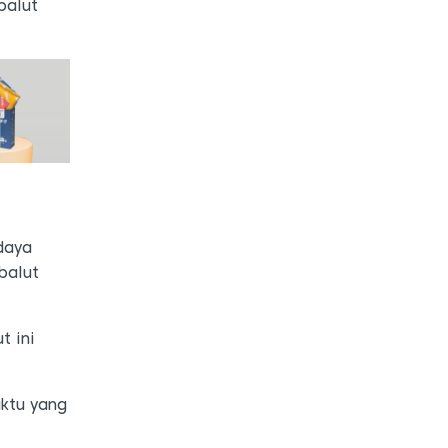
balut
daya
balut
t ini
ktu yang