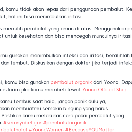
d, kamu tidak akan lepas dari penggunaan pembalut. Ke
t, hal ini bisa menimbulkan iritasi.
 tips memilih pembalut yang aman di atas. Menggunakan 
t untuk kesehatan dan bisa mencegah munculnya iritasi
mu gunakan menimbulkan infeksi dan iritasi, beralihlah 
dan lembut. Diskusikan dengan dokter jika terjadi infek
mi, kamu bisa gunakan
pembalut organik
dari Yoona. Dap
kos kirim jika kamu membeli lewat
Yoona Official Shop.
kamu tembus saat haid, jangan panik dulu ya,
 akan membuatmu semakin bingung yang harus
a. Pastikan kamu melakukan cara pakai pembalut yang
or
#serunyabelajar
#pembalutorganik
mbaluthalal
#YoonaWomen
#BecauseYOUMatter