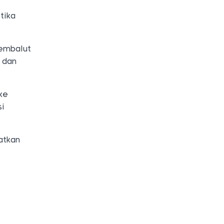
tika
pembalut
 dan
ke
si
atkan