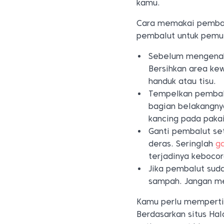
kamu.
Cara memakai pembalu
pembalut untuk pemu
Sebelum mengenaka
Bersihkan area ke
handuk atau tisu.
Tempelkan pembalu
bagian belakangny
kancing pada paka
Ganti pembalut set
deras. Seringlah
g
terjadinya kebocor
Jika pembalut sud
sampah. Jangan m
Kamu perlu mempertim
Berdasarkan situs Ha