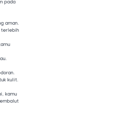
am pada
ng aman.
terlebih
 kamu
au.
odoran.
k kulit.
ai, kamu
pembalut