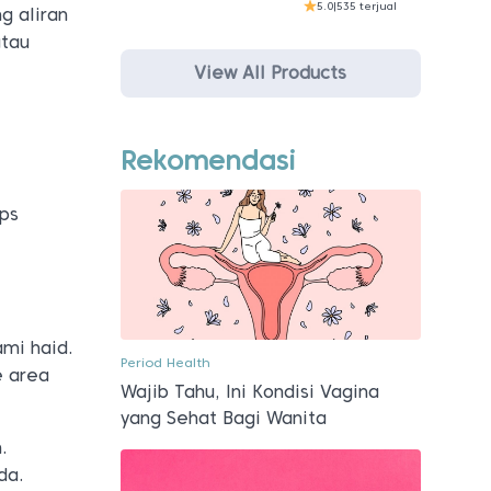
5.0
|
535 terjual
g aliran
atau
View All Products
Rekomendasi
ips
mi haid.
Period Health
e area
Wajib Tahu, Ini Kondisi Vagina
yang Sehat Bagi Wanita
.
da.