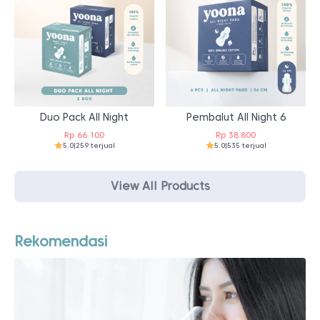
Duo Pack All Night
Pembalut All Night 6
Rp
66.100
Rp
38.800
5.0
|
259 terjual
5.0
|
535 terjual
View All Products
Rekomendasi