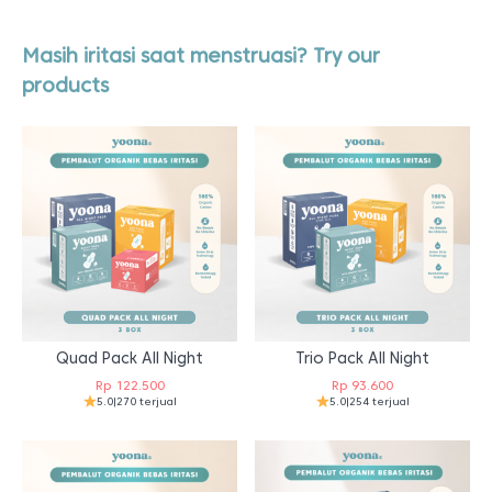
Masih iritasi saat menstruasi? Try our
products
Quad Pack All Night
Trio Pack All Night
Rp
122.500
Rp
93.600
5.0
|
270 terjual
5.0
|
254 terjual