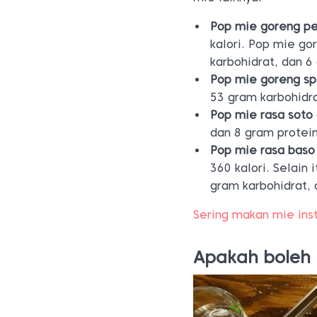
Pop mie goreng p
kalori.
Pop mie go
karbohidrat, dan 6
Pop mie goreng sp
53 gram karbohidra
Pop mie rasa soto
dan 8 gram protein
Pop mie rasa baso
360 kalori. Selain
gram karbohidrat, 
Sering makan mie ins
Apakah boleh 