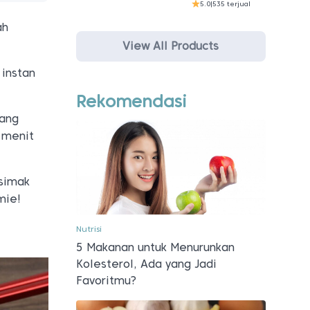
5.0
|
535 terjual
ah
View All Products
 instan
Rekomendasi
yang
 menit
 simak
mie!
Nutrisi
5 Makanan untuk Menurunkan
Kolesterol, Ada yang Jadi
Favoritmu?