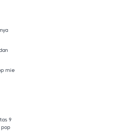
nnya
 dan
op mie
tas 9
n pop