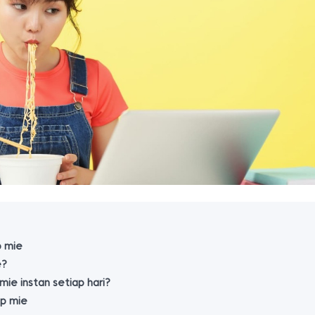
p mie
e?
ie instan setiap hari?
p mie