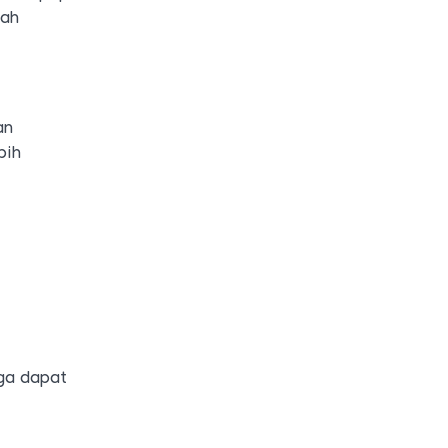
rah
an
bih
uga dapat