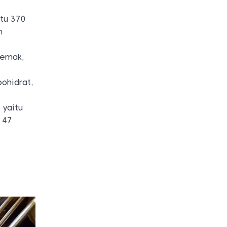
itu 370
m
lemak,
bohidrat,
 yaitu
 47