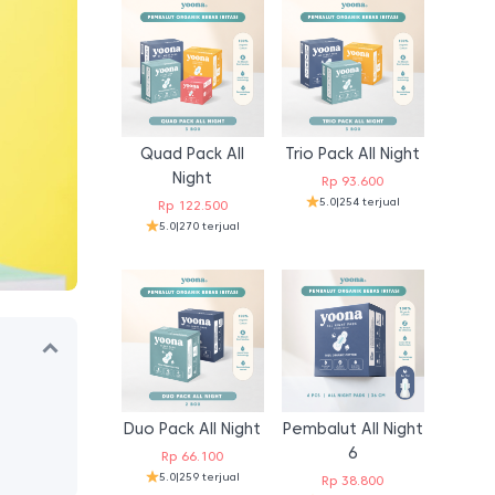
Quad Pack All
Trio Pack All Night
Night
Rp
93.600
5.0
|
254 terjual
Rp
122.500
5.0
|
270 terjual
Duo Pack All Night
Pembalut All Night
6
Rp
66.100
5.0
|
259 terjual
Rp
38.800