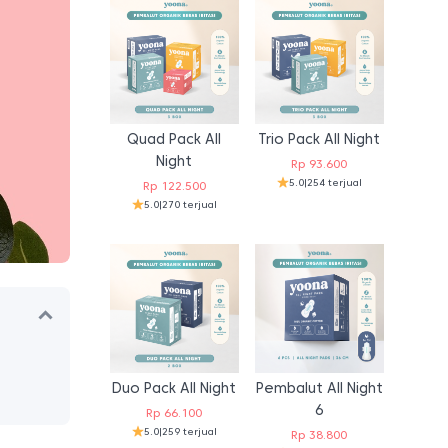
Quad Pack All
Trio Pack All Night
Night
Rp
93.600
5.0
|
254 terjual
Rp
122.500
5.0
|
270 terjual
Duo Pack All Night
Pembalut All Night
6
Rp
66.100
5.0
|
259 terjual
Rp
38.800