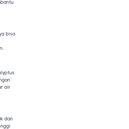
mbantu
ya bisa
n.
alyptus
engan
r air
uk dan
inggi