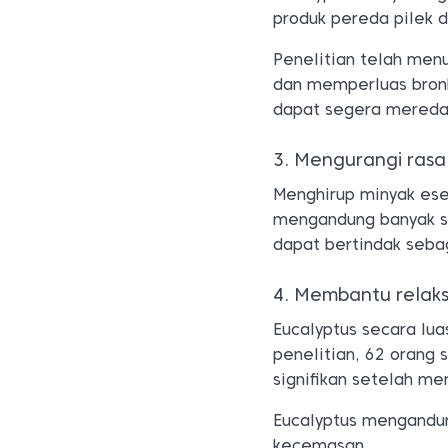
produk pereda pilek d
Penelitian telah men
dan memperluas bronku
dapat segera mereda
3. Mengurangi rasa 
Menghirup minyak esen
mengandung banyak se
dapat bertindak seba
4. Membantu relaks
Eucalyptus secara lua
penelitian, 62 orang
signifikan setelah me
Eucalyptus mengandung
kecemasan.