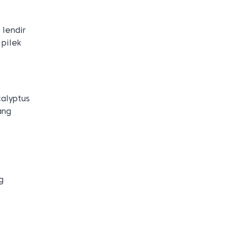
 lendir
 pilek
calyptus
ang
g