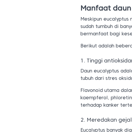
Manfaat daun 
Meskipun eucalyptus m
sudah tumbuh di banya
bermanfaat bagi kes
Berikut adalah beber
1. Tinggi antioksida
Daun eucalyptus adal
tubuh dari stres oksid
Flavonoid utama dalam
kaempferol, phloreti
terhadap kanker terte
2. Meredakan gejal
Eucalyptus banyak di