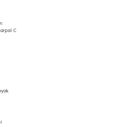
an
arpal C
nyak
i