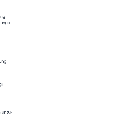
ang
sangat
ungi
gi
 untuk