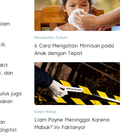
alam
Perawatan Tubuh
ik,
6 Cara Mengatasi Mimisan pada
Anak dengan Tepat
kit
i, dan
ulus juga
nakan
Gaya Hidup
Liam Payne Meninggal Karena
an
Mabuk? Ini Faktanya!
alyptol.