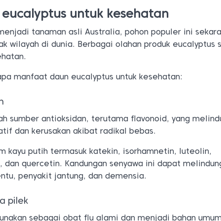
eucalyptus untuk kesehatan
enjadi tanaman asli Australia, pohon populer ini sekar
k wilayah di dunia. Berbagai olahan produk eucalyptus 
ehatan.
apa manfaat daun eucalyptus untuk kesehatan:
n
ah sumber antioksidan, terutama flavonoid, yang melind
atif dan kerusakan akibat radikal bebas.
 kayu putih termasuk katekin, isorhamnetin, luteolin,
n, dan quercetin. Kandungan senyawa ini dapat melindun
ntu, penyakit jantung, dan demensia.
a pilek
gunakan sebagai obat flu alami dan menjadi bahan umum