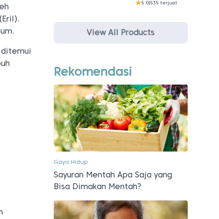
5.0
|
535 terjual
leh
Eril).
rum.
View All Products
 ditemui
buh
Rekomendasi
Gaya Hidup
Sayuran Mentah Apa Saja yang
Bisa Dimakan Mentah?
n