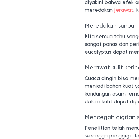
diyakini bahwa efek 
meredakan
jerawat
, 
Meredakan sunburn
Kita semua tahu senga
sangat panas dan peri
eucalyptus dapat men
Merawat kulit kerin
Cuaca dingin bisa mem
menjadi bahan kuat 
kandungan asam lema
dalam kulit dapat dip
Mencegah gigitan 
Penelitian telah men
serangga penggigit l