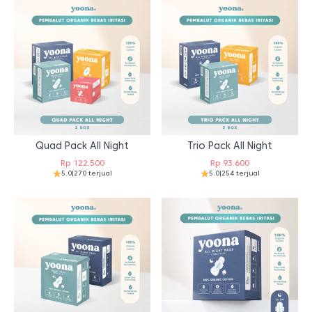
Quad Pack All Night
Trio Pack All Night
Rp
122.500
Rp
93.600
5.0
|
270 terjual
5.0
|
254 terjual