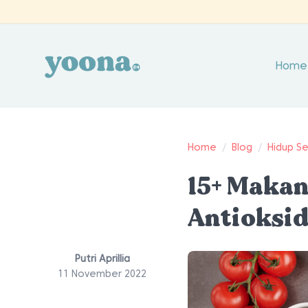
Home
Home
/
Blog
/
Hidup S
15+ Maka
Antioksid
Putri Aprillia
11 November 2022