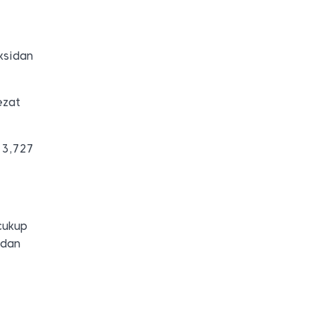
ksidan
ezat
13,727
cukup
idan