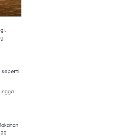
gi.
g,
 seperti
hingga
 Makanan
100