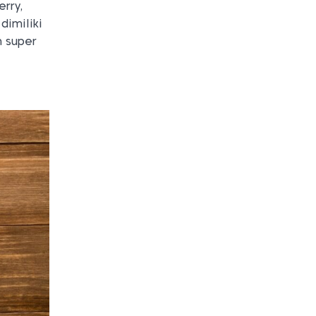
erry,
dimiliki
n super