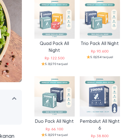
Quad Pack All
Trio Pack All Night
Night
Rp
93.600
5.0
|
254 terjual
Rp
122.500
5.0
|
270 terjual
Duo Pack All Night
Pembalut All Night
6
Rp
66.100
5.0
|
259 terjual
akanan
Rp
38.800