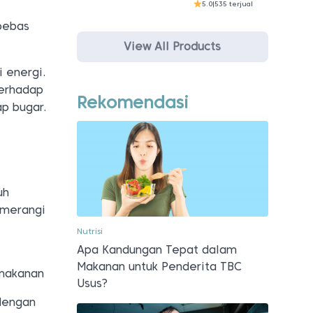
5.0
|
535 terjual
bebas
View All Products
 energi.
terhadap
Rekomendasi
p bugar.
uh
emerangi
Nutrisi
Apa Kandungan Tepat dalam
Makanan untuk Penderita TBC
 makanan
Usus?
 dengan