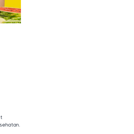
t
esehatan.