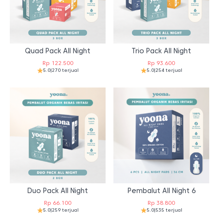
Quad Pack All Night
Trio Pack All Night
Rp
122.500
Rp
93.600
5.0
|
270 terjual
5.0
|
254 terjual
Duo Pack All Night
Pembalut All Night 6
Rp
66.100
Rp
38.800
5.0
|
259 terjual
5.0
|
535 terjual