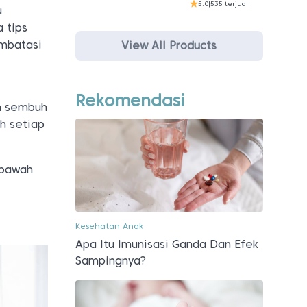
5.0
|
535 terjual
u
 tips
embatasi
View All Products
Rekomendasi
an sembuh
uh setiap
 bawah
Kesehatan Anak
Apa Itu Imunisasi Ganda Dan Efek
Sampingnya?