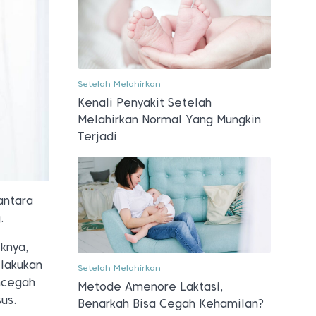
Setelah Melahirkan
Kenali Penyakit Setelah
Melahirkan Normal Yang Mungkin
Terjadi
antara
.
knya,
ilakukan
Setelah Melahirkan
ncegah
Metode Amenore Laktasi,
us.
Benarkah Bisa Cegah Kehamilan?