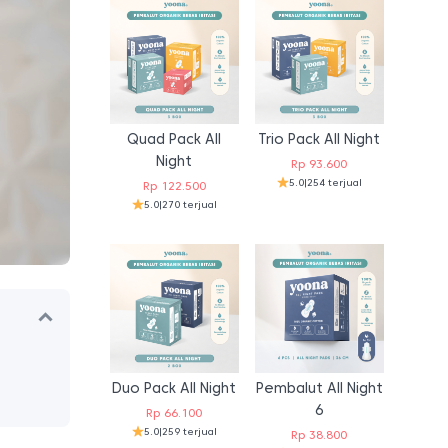
Quad Pack All
Trio Pack All Night
Night
Rp
93.600
5.0
|
254 terjual
Rp
122.500
5.0
|
270 terjual
Duo Pack All Night
Pembalut All Night
6
Rp
66.100
5.0
|
259 terjual
Rp
38.800