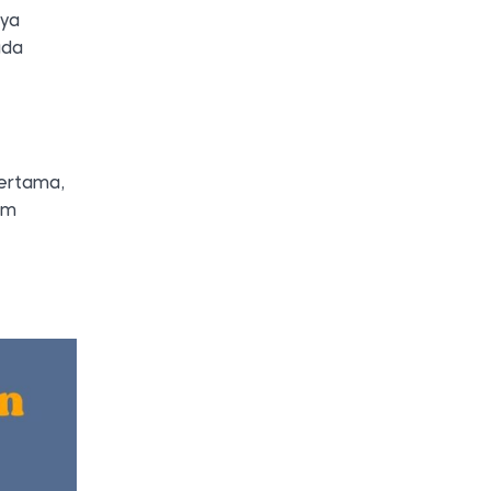
nya
ada
pertama,
am