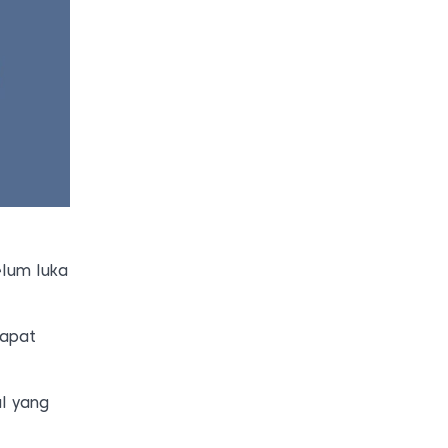
elum luka
dapat
l yang