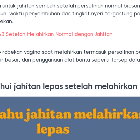
n untuk jahitan sembuh setelah persalinan normal biasa
mun, waktu penyembuhan dan tingkat nyeri tergantung p
bekan.
BAB Setelah Melahirkan Normal dengan Jahitan
ko robekan vagina saat melahirkan termasuk persalinan 
ir besar, dan penggunaan alat bantu seperti forsep dal
ui jahitan lepas setelah melahirkan