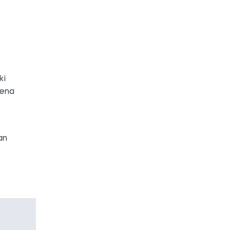
ki
rena
an