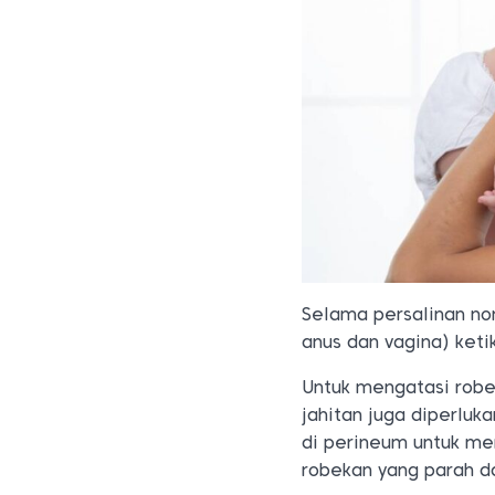
Selama persalinan no
anus dan vagina) keti
Untuk mengatasi robek
jahitan juga diperluk
di perineum untuk me
robekan yang parah 