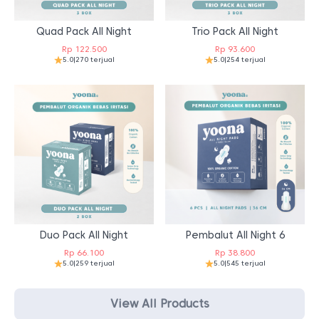
Quad Pack All Night
Trio Pack All Night
Rp
122.500
Rp
93.600
5.0
|
270 terjual
5.0
|
254 terjual
Duo Pack All Night
Pembalut All Night 6
Rp
66.100
Rp
38.800
5.0
|
259 terjual
5.0
|
545 terjual
View All Products