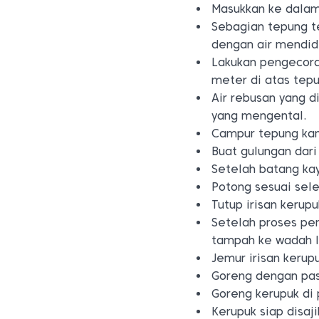
Masukkan ke dala
Sebagian tepung t
dengan air mendid
Lakukan pengecora
meter di atas tep
Air rebusan yang d
yang mengental.
Campur tepung kanj
Buat gulungan dar
Setelah batang kayu
Potong sesuai sele
Tutup irisan kerup
Setelah proses pe
tampah ke wadah l
Jemur irisan kerup
Goreng dengan pasi
Goreng kerupuk di 
Kerupuk siap disaj