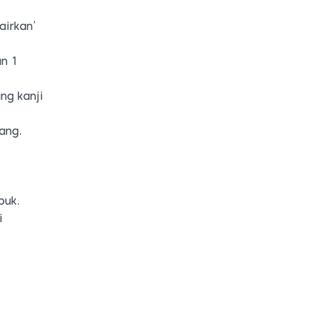
airkan’
an 1
ng kanji
ang.
puk.
i