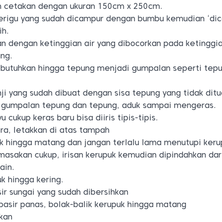
m cetakan dengan ukuran 150cm x 250cm.
erigu yang sudah dicampur dengan bumbu kemudian ‘dic
ih.
n dengan ketinggian air yang dibocorkan pada ketinggi
ung.
ibutuhkan hingga tepung menjadi gumpalan seperti tepu
i yang sudah dibuat dengan sisa tepung yang tidak ditu
i gumpalan tepung dan tepung, aduk sampai mengeras.
 cukup keras baru bisa diiris tipis-tipis.
ra, letakkan di atas tampah
uk hingga matang dan jangan terlalu lama menutupi keru
masakan cukup, irisan kerupuk kemudian dipindahkan dar
ain.
uk hingga kering.
r sungai yang sudah dibersihkan
pasir panas, bolak-balik kerupuk hingga matang
ikan