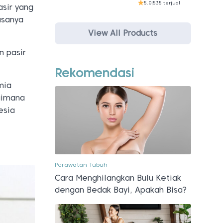
5.0
|
535 terjual
asir yang
asanya
View All Products
n pasir
Rekomendasi
mia
aimana
esia
Perawatan Tubuh
Cara Menghilangkan Bulu Ketiak
dengan Bedak Bayi, Apakah Bisa?