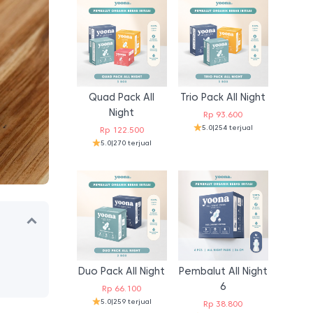
Quad Pack All
Trio Pack All Night
Night
Rp
93.600
5.0
|
254 terjual
Rp
122.500
5.0
|
270 terjual
Duo Pack All Night
Pembalut All Night
6
Rp
66.100
5.0
|
259 terjual
Rp
38.800