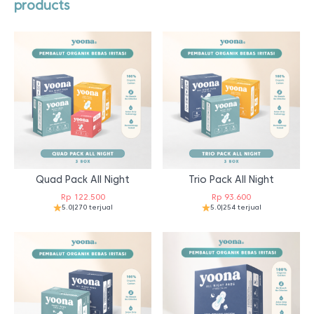
products
Quad Pack All Night
Trio Pack All Night
Rp
122.500
Rp
93.600
5.0
|
270 terjual
5.0
|
254 terjual