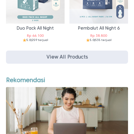
Duo Pack All Night
Pembalut All Night 6
Rp
66.100
Rp
38.800
5.0
|
259 terjual
5.0
|
535 terjual
View All Products
Rekomendasi