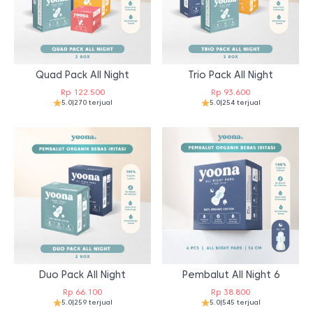
Quad Pack All Night
Trio Pack All Night
Rp
122.500
Rp
93.600
5.0
|
270 terjual
5.0
|
254 terjual
Duo Pack All Night
Pembalut All Night 6
Rp
66.100
Rp
38.800
5.0
|
259 terjual
5.0
|
545 terjual