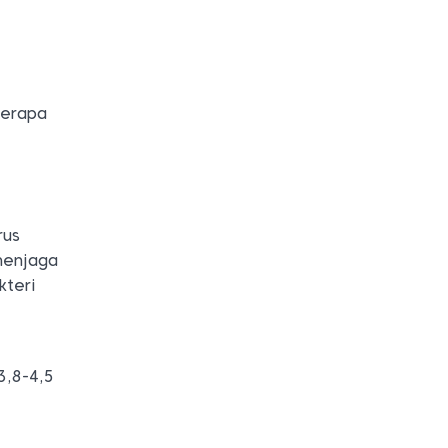
Berapa
rus
menjaga
kteri
3,8-4,5