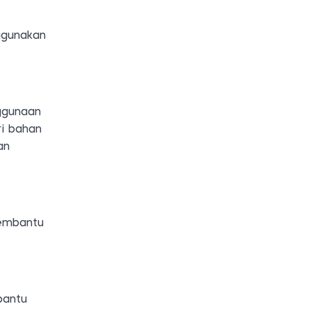
ggunakan
ggunaan
i bahan
an
membantu
bantu