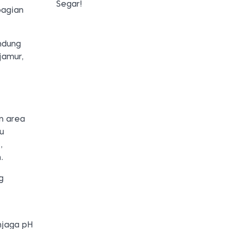
Segar!
bagian
ndung
jamur,
n area
tu
,
.
g
njaga pH