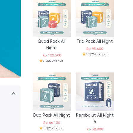
Quad Pack All
Trio Pack All Night
Night
Rp
93.600
5.0
|
254 terjual
Rp
122.500
5.0
|
270 terjual
Duo Pack All Night
Pembalut All Night
6
Rp
66.100
5.0
|
259 terjual
Rp
38.800