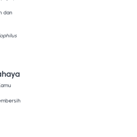
h dan
dophilus
ahaya
 Kamu
embersih