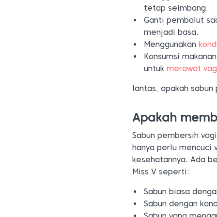
tetap seimbang.
Ganti pembalut sa
menjadi basa.
Menggunakan
kon
Konsumsi makanan 
untuk
merawat vag
lantas, apakah sabun
Apakah membe
Sabun pembersih vagi
hanya perlu mencuci 
kesehatannya. Ada be
Miss V seperti:
Sabun biasa dengan
Sabun dengan kan
Sabun yang menga