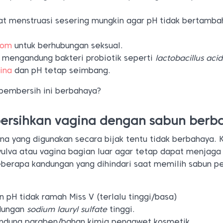
at menstruasi sesering mungkin agar pH tidak bertamba
dom
untuk berhubungan seksual.
mengandung bakteri probiotik seperti
lactobacillus aci
ina
dan pH tetap seimbang.
 pembersih ini berbahaya?
rsihkan vagina dengan sabun berb
na yang digunakan secara bijak tentu tidak berbahaya.
vulva atau vagina bagian luar agar tetap dapat menjaga
berapa kandungan yang dihindari saat memilih sabun p
 pH tidak ramah Miss V (terlalu tinggi/basa)
dungan
sodium lauryl sulfate
tinggi.
ndung paraben/bahan kimia pengawet kosmetik.