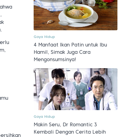
bahwa
,
ak
.
Gaya Hidup
erlu
4 Manfaat Ikan Patin untuk Ibu
im,
Hamil, Simak Juga Cara
Mengonsumsinya!
kamu
Gaya Hidup
Makin Seru, Dr Romantic 3
Kembali Dengan Cerita Lebih
ersihkan