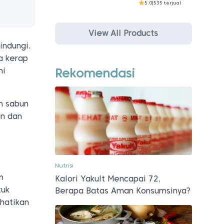
5.0
|
535 terjual
View All Products
indungi.
ta kerap
Rekomendasi
mi
n sabun
an dan
Nutrisi
m
Kalori Yakult Mencapai 72,
tuk
Berapa Batas Aman Konsumsinya?
rhatikan