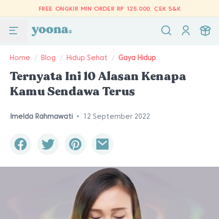
FREE ONGKIR MIN ORDER RP 125.000.
CEK S&K
Home
/
Blog
/
Hidup Sehat
/
Gaya Hidup
Ternyata Ini 10 Alasan Kenapa
Kamu Sendawa Terus
Imelda Rahmawati
•
12 September 2022