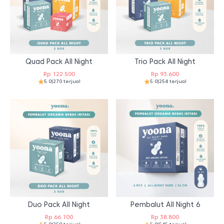
Quad Pack All Night
Trio Pack All Night
Rp
122.500
Rp
93.600
5.0
|
270 terjual
5.0
|
254 terjual
Duo Pack All Night
Pembalut All Night 6
Rp
66.100
Rp
38.800