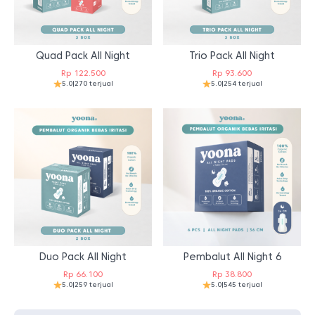
Quad Pack All Night
Trio Pack All Night
Rp
122.500
Rp
93.600
5.0
|
270 terjual
5.0
|
254 terjual
Duo Pack All Night
Pembalut All Night 6
Rp
66.100
Rp
38.800
5.0
|
259 terjual
5.0
|
545 terjual